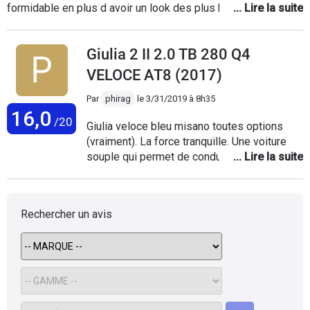
formidable en plus d avoir un look des plus belles elle a une
conduite et un confort vraimen génial. Ayant eu une 147
auparavant j ai vraiment accroché au style d alfa romeo et
Giulia 2 II 2.0 TB 280 Q4
ayant essayé pas de modèle de marque différente ( bmw
coupe 325 golf 6 gti Audi a3 2l tdi sport back et j en passe )
VELOCE AT8 (2017)
la Giulia et totalement differante. J ai pas mal de collègues
qui aiment les allemandes donc je suis assez content de
Par
phirag
le
3/31/2019 à 8h35
16,0
pouvoir leur montré ce que vaut une belle italienne.
/20
Giulia veloce bleu misano toutes options
(vraiment). La force tranquille. Une voiture
souple qui permet de conduire coulé puis de
se mettre à attaquer d'un coup. Suspensions
très confortables qui absorbent bien es
ralentisseurs mais malgré ça une tenue de
Rechercher un avis
route redoutable avec aucun roulis. On est
calé dans les sièges et les jambes
allongées. Petit volant en main avec les
palettes fixes qui tombent parfaitement
dans les mains. Commandes sur la consoles
centrales ergonomique et le système
multimédia est simple et rapide une fois qu