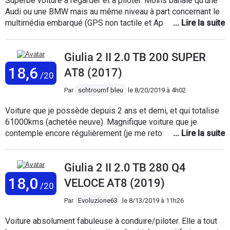
Superbe voiture à regarder et à piloter. Moins banale qu'une
Audi ou une BMW mais au même niveau à part concernant le
multimédia embarqué (GPS non tactile et Apple Car Play non
disponible sur les premières versions). Moteur sobre, très
coupleux et souple, même à froid, bien qu'un petit peu
Giulia 2 II 2.0 TB 200 SUPER
sonore à charge. Richement dotée de série, son prix est très
intéressant avec les remises. Concernant l'aspect pratique,
18,6
AT8 (2017)
/20
c'est une berline. L'ouverture du coffre est un peu étroite et
les sièges arrières sont rabattables en options (attention si
Par
schtroumf bleu
le
8/20/2019 à 4h02
vous achetez une occasion !) Finition plus que correcte,
Voiture que je possède depuis 2 ans et demi, et qui totalise
plastiques moussés... Une voiture qui vaut le détour et qui
61000kms (achetée neuve). Magnifique voiture que je
mérite plus de succès qu'actuellement.
contemple encore régulièrement (je me retourne encore
lorsque je la gare). Voiture très fiable. Aucune panne. Pas de
consommation d'huile. Voiture très agréable à conduire,
Giulia 2 II 2.0 TB 280 Q4
même passionnante à conduire grâce à sa direction très
directe et à son châssis. Boite automatique AT8, très efficace
18,0
VELOCE AT8 (2019)
/20
et réactive (quelques accoups de transmission en mode
dynamic). Voiture confortable et silencieuse (seul les bruits
Par
Evoluzione63
le
8/13/2019 à 11h26
de roulements sont vraiment perceptible et un peu de bruit
Voiture absolument fabuleuse à conduire/piloter. Elle a tout
d'air) Vraiment une voiture excellente, que je vais vendre,