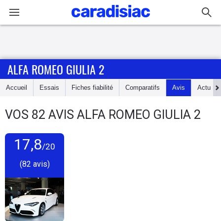
Connexion / Inscription
ALFA ROMEO GIULIA 2
Accueil
Accueil
Essais
Fiches fiabilité
Comparatifs
Avis
Actu
Actu
VOS
82
AVIS
ALFA ROMEO GIULIA 2
Essais
17,8
Guide
/20
d'achat
(82 avis)
Electriques
Utilitaires