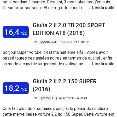
belle pendant 1 journée. Résultat, 3 mois plus tard, j'en suis
l'heureux possesseur. Et ne regrette absolument pas pour le
moment (petit bémol sur la consommation, mais c'est la
rançon du plaisir). Confortable, raisonnable, agressive quand
Giulia 2 II 2.0 TB 200 SPORT
on le souhaite : on en veut plus des comme elle sur le
16,4
marché européen.
EDITION AT8 (2018)
/20
Par
§pos507JO
le
5/5/2019 à 10h06
Bonjour Super voiture, c'est ma huitième alfa… Après avoir
passé toutes ces années noires en termes de qualité , enfin
un modèle capable largement de rivaliser avec les premiums
allemande.. Quelque défaut dont un particulièrement sur mon
modèle , ce désagrément lorsque l'on manœuvre le train
Giulia 2 II 2.2 150 SUPER
avant dérape ou donne cette impression dans le volant , très
18,2
désagréable... Mas apparemment normal selon le chef
(2016)
/20
d'atelier... Bref super voiture dans l'ensemble tenu de route
exceptionnel, boite auto merveilleuse, finition rien a redire .
Par
§Chr510DQ
le
4/1/2019 à 9h43
Cela fait plus de 2 semaines que j ai le plaisir de conduire
cette merveilleuse voiture 2.2 jtd 150 Super. Cette voiture est