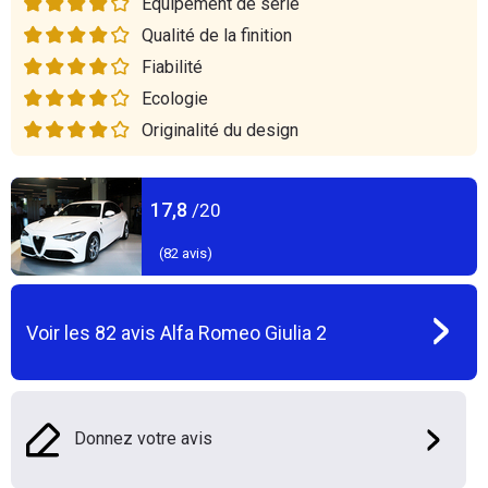
Equipement de série
Qualité de la finition
Fiabilité
Ecologie
Originalité du design
17,8
/20
(
82
avis)
Voir les
82
avis
Alfa Romeo Giulia 2
Donnez votre avis