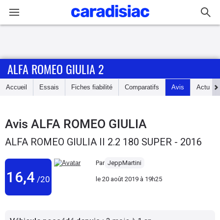
Connexion / Inscription
ALFA ROMEO GIULIA 2
Accueil
Accueil
Essais
Fiches fiabilité
Comparatifs
Avis
Actu
Actu
Essais
Avis
ALFA ROMEO GIULIA
ALFA ROMEO GIULIA II 2.2 180 SUPER - 2016
Guide
d'achat
Par
JeppMartini
16,4
/20
le
20 août 2019 à 19h25
Electriques
Utilitaires