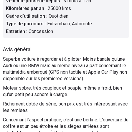
Véhicule possédé depuis
:
3 mois à 1 an
Flottes
Kilomètres par an
:
25000 kms
Auto
Cadre d'utilisation
:
Quotidien
Type de parcours
:
Extraurbain, Autoroute
Services
Entretien
:
Concession
Forum
Avis général
Superbe voiture à regarder et à piloter. Moins banale qu'une
Moto
Audi ou une BMW mais au même niveau à part concernant le
multimédia embarqué (GPS non tactile et Apple Car Play non
Marques
disponible sur les premières versions).
Moteur sobre, très coupleux et souple, même à froid, bien
qu'un petit peu sonore à charge.
Richement dotée de série, son prix est très intéressant avec
les remises.
Concernant l'aspect pratique, c'est une berline. L'ouverture du
coffre est un peu étroite et les sièges arrières sont