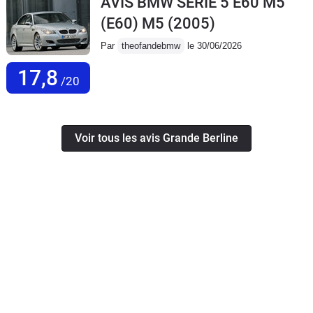
AVIS BMW SERIE 5 E60 M5
(E60) M5
(2005)
Par
theofandebmw
le 30/06/2026
17,8
/20
Voir tous les avis Grande Berline