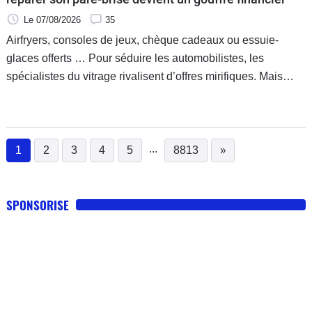
Le 07/08/2026
35
Airfryers, consoles de jeux, chèque cadeaux ou essuie-
glaces offerts … Pour séduire les automobilistes, les
spécialistes du vitrage rivalisent d’offres mirifiques. Mais
derrière cette générosité et son apparente gratuité, se cache
un business de 1,5 milliard d’euros par an, intégralement
répercuté sur les cotisations d’assurance.
...
1
2
3
4
5
8813
»
(current)
SPONSORISE