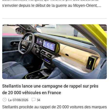
s'envoler depuis le début de la guerre au Moyen-Orient,
pourraient être tentés de le penser... Mais notre pays n’est
pas le seul concerné par cette hausse. Quels sont les pays
où le carburant est le moins cher et le plus cher ? Les
Français ont-ils réellement matière se plaindre ? Nous
sommes allés voir chez nos voisins comment ça se passait.
Stellantis lance une campagne de rappel sur près
de 20 000 véhicules en France
Le 07/08/2026
34
Stellantis procède au rappel de 20 000 voitures des marques