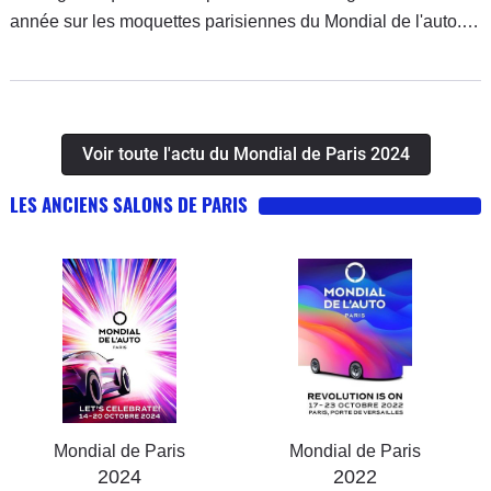
année sur les moquettes parisiennes du Mondial de l'auto.
Prêtes à saturer l'espace et à séduire le consommateur
européen à coups d'autonomies records, de prix cassés et
d'écrans géants. BYD, Aito, Zeekr, 212...pour ne pas vous
perdre dans les allées du salon, voici le guide des
Voir toute l'actu du Mondial de Paris 2024
principales marques chinoises dont la présence est
confirmée.
LES ANCIENS SALONS DE PARIS
Mondial de Paris
Mondial de Paris
2024
2022