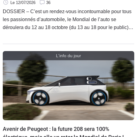
dans lors de l’ouverture des portes du salon le
Le 12/07/2026
36
12 octobre prochain.
DOSSIER – C’est un rendez-vous incontournable pour tous
les passionnés d’automobile, le Mondial de l’auto se
déroulera du 12 au 18 octobre (du 13 au 18 pour le public). Il
y aura du beau monde à Paris puisque de nombreux
constructeurs seront présents. Trois mois avant Caradisiac
vous fait découvrir ces nouveautés qui feront la joie des
L'info du jour
visiteurs.
Avenir de Peugeot : la future 208 sera 100%