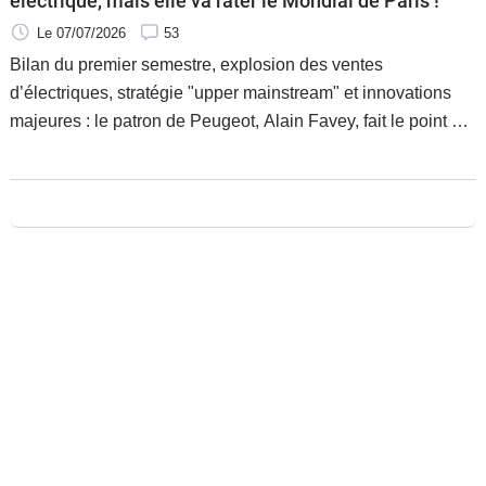
électrique, mais elle va rater le Mondial de Paris !
Le 07/07/2026
53
Bilan du premier semestre, explosion des ventes
d’électriques, stratégie "upper mainstream" et innovations
majeures : le patron de Peugeot, Alain Favey, fait le point sur
les dossiers chauds du Lion. Entre mea-culpa sur le
PureTech, l'arrivée d'un volant révolutionnaire et les
coulisses de la future e-208 attendue pour 2027, voici ce qui
attend la marque préférée des Français.