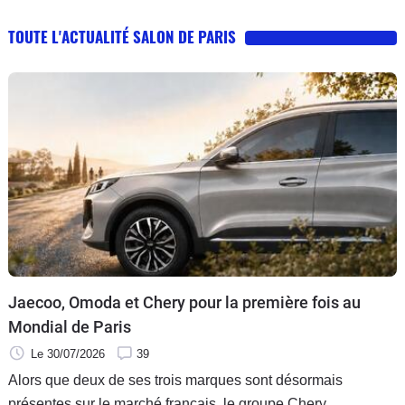
Flottes
TOUTE L'ACTUALITÉ SALON DE PARIS
Auto
Services
Forum
Moto
Marques
Jaecoo, Omoda et Chery pour la première fois au
Mondial de Paris
Le 30/07/2026
39
Alors que deux de ses trois marques sont désormais
présentes sur le marché français, le groupe Chery