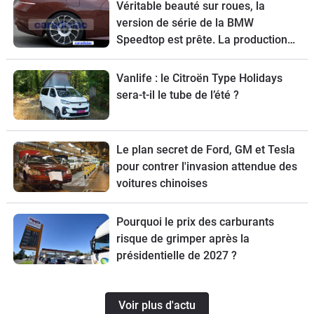
Véritable beauté sur roues, la
version de série de la BMW
Speedtop est prête. La production
de ce break de chasse sera limitée à
70 exemplaires.
Vanlife : le Citroën Type Holidays
sera-t-il le tube de l’été ?
Le plan secret de Ford, GM et Tesla
pour contrer l'invasion attendue des
voitures chinoises
Pourquoi le prix des carburants
risque de grimper après la
présidentielle de 2027 ?
Voir plus d'actu