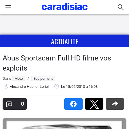
Connexion / Inscription
ACTUALITE
Accueil
Actu
Abus Sportscam Full HD filme vos
exploits
Essais
Dans
Moto
/
Equipement
Equipement
Alexandre Hubner-Loriol
Le 15/02/2013
à 16:08
Avis
0
Forum