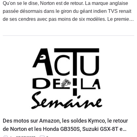
Qu'on se le dise, Norton est de retour. La marque anglaise
passée désormais dans le giron du géant indien TVS renait
de ses cendres avec pas moins de six modèles. Le premier
d’entre eux est la Manx R, une supersportive qui souhaite
faire de l’ombre aux Ducati Panigale, BMW S1000 RR, etc.
Découverte
Des motos sur Amazon, les soldes Kymco, le retour
de Norton et les Honda GB350S, Suzuki GSX-8T et