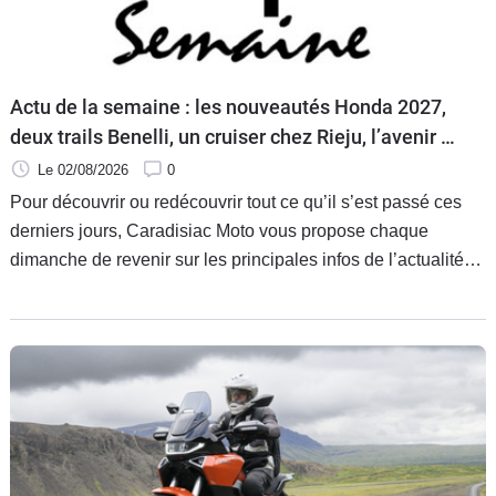
Scooters
&
125
Actu de la semaine : les nouveautés Honda 2027,
Marques
deux trails Benelli, un cruiser chez Rieju, l’avenir de
Services
Ducati et la Norton Atlas à l’essai
Le 02/08/2026
0
Pour découvrir ou redécouvrir tout ce qu’il s’est passé ces
Auto
derniers jours, Caradisiac Moto vous propose chaque
dimanche de revenir sur les principales infos de l’actualité
moto de la semaine.