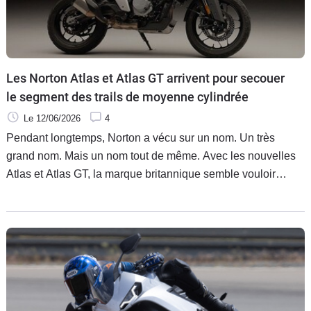
Les Norton Atlas et Atlas GT arrivent pour secouer
le segment des trails de moyenne cylindrée
Le 12/06/2026
4
Pendant longtemps, Norton a vécu sur un nom. Un très
grand nom. Mais un nom tout de même. Avec les nouvelles
Atlas et Atlas GT, la marque britannique semble vouloir
envoyer un message beaucoup plus sérieux : sa
renaissance ne se fera pas uniquement dans la mémoire
des passionnés, mais dans les segments les plus disputés
du marché moderne. Et celui des trails de moyenne
cylindrée est probablement l’un des plus impitoyables.