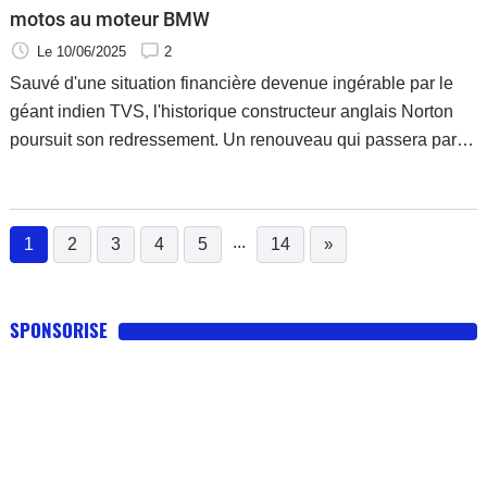
motos au moteur BMW
Le 10/06/2025
2
Sauvé d'une situation financière devenue ingérable par le
géant indien TVS, l'historique constructeur anglais Norton
poursuit son redressement. Un renouveau qui passera par la
sortie de six modèles, dont des motos propulsées par le
bicylindre BMW de 450 cm3. Un vrai tournant pour Norton.
...
1
2
3
4
5
14
»
(current)
SPONSORISE