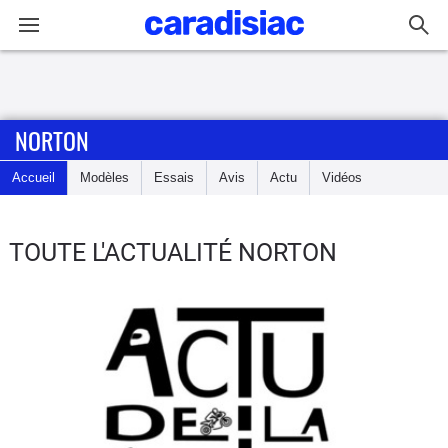
Connexion / Inscription
NORTON
Accueil
Accueil
Modèles
Essais
Avis
Actu
Vidéos
Actu
Essais
TOUTE L'ACTUALITÉ NORTON
Equipement
Avis
Forum