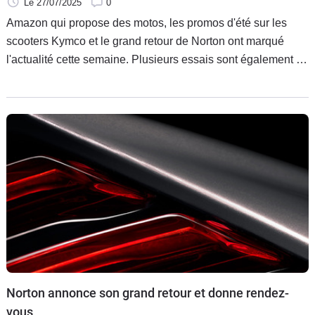
GSX-8TT à l'essai
Le 27/07/2025
0
Amazon qui propose des motos, les promos d'été sur les
scooters Kymco et le grand retour de Norton ont marqué
l'actualité cette semaine. Plusieurs essais sont également à
retrouver avec la petite néo-rétro Honda GB350S et les
nouvelles Suzuki GSX-8T et GSX-8TT.
Norton annonce son grand retour et donne rendez-
vous