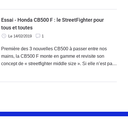
Ténérife.
Essai - Honda CB500 F : le StreetFighter pour
tous et toutes
Le 14/02/2019
1
Première des 3 nouvelles CB500 à passer entre nos
mains, la CB500 F monte en gamme et revisite son
concept de « streetfighter middle size ». Si elle n’est pas
encore Néo Café Sport dans le look, elle en a l’âme ! La
preuve… par 3.