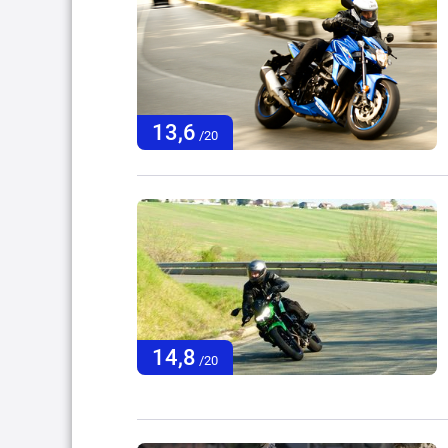
13,6
/20
14,8
/20