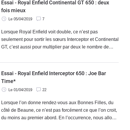
Essai - Royal Enfield Continental GT 650 : deux
fois mieux
Le 05/04/2019
7
Lorsque Royal Enfield voit double, ce n’est pas
seulement pour sortir les sœurs Interceptor et Continental
GT, c’est aussi pour multiplier par deux le nombre de
cylindres de leur moteur. Et cela change tout. Voici
l’essai de la plus sportive des Royal Enfield !
Essai - Royal Enfield Interceptor 650 : Joe Bar
Time*
Le 01/04/2019
22
Lorsque l’on donne rendez-vous aux Bonnes Filles, du
côté de Beaune, ce n’est pas forcément ce que l’on croit,
du moins au premier abord. En l’occurrence, nous allons
à la découverte des deux nouvelles Royal Enfield : la