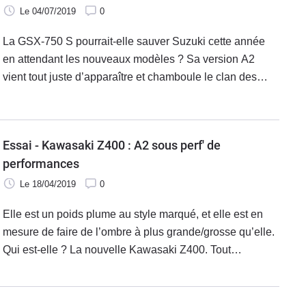
Le 04/07/2019
0
La GSX-750 S pourrait-elle sauver Suzuki cette année
en attendant les nouveaux modèles ? Sa version A2
vient tout juste d’apparaître et chamboule le clan des
motos pour jeune permis. Voici notre essai complet de la
version 35 kW de la GSX 750 S.
Essai - Kawasaki Z400 : A2 sous perf' de
performances
Le 18/04/2019
0
Elle est un poids plume au style marqué, et elle est en
mesure de faire de l’ombre à plus grande/grosse qu’elle.
Qui est-elle ? La nouvelle Kawasaki Z400. Tout
simplement. Et il est temps de faire le point… Le point Z,
bien entendu.