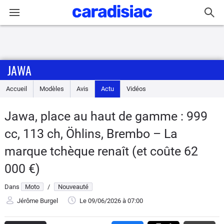
Connexion / Inscription
JAWA
Accueil
Accueil
Modèles
Avis
Actu
Vidéos
Actu
Jawa, place au haut de gamme : 999
Essais
cc, 113 ch, Öhlins, Brembo – La
Equipement
marque tchèque renaît (et coûte 62
000 €)
Avis
Dans
Moto
/
Nouveauté
Forum
Jérôme Burgel
Le 09/06/2026
à 07:00