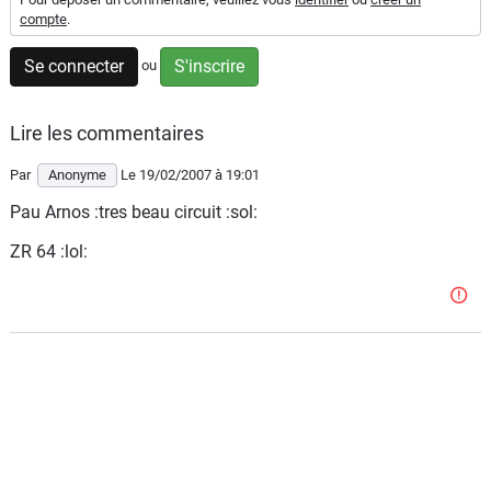
Scooters
compte
.
&
125
Se connecter
S'inscrire
ou
Marques
Lire les commentaires
Services
Par
Anonyme
Le 19/02/2007
à 19:01
Pau Arnos :tres beau circuit :sol:
Auto
ZR 64 :lol: