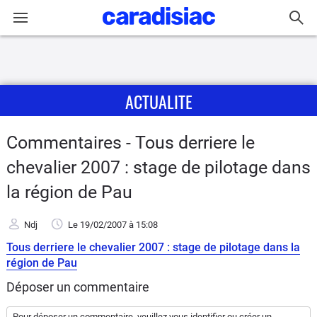
Connexion / Inscription
ACTUALITE
Accueil
Actu
Commentaires - Tous derriere le
chevalier 2007 : stage de pilotage dans
Essais
la région de Pau
Equipement
Ndj
Le 19/02/2007
à 15:08
Avis
Tous derriere le chevalier 2007 : stage de pilotage dans la
région de Pau
Forum
Déposer un commentaire
Pour déposer un commentaire, veuillez vous
identifier
ou
créer un