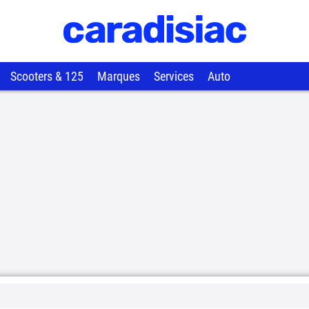
Scooters & 125
Marques
Services
Auto