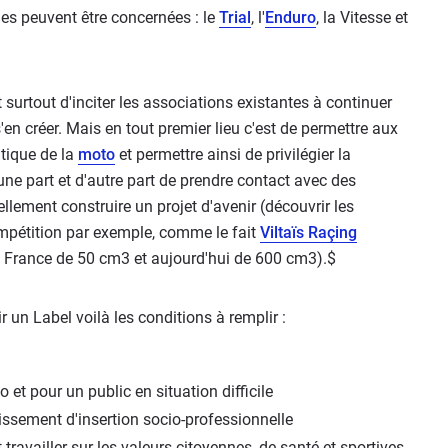
es peuvent être concernées : le
Trial
, l'
Enduro
, la Vitesse et
it surtout d'inciter les associations existantes à continuer
s'en créer. Mais en tout premier lieu c'est de permettre aux
atique de la
moto
et permettre ainsi de privilégier la
'une part et d'autre part de prendre contact avec des
llement construire un projet d'avenir (découvrir les
mpétition par exemple, comme le fait
Viltaïs Raçing
de France de 50 cm3 et aujourd'hui de 600 cm3).$
 un Label voilà les conditions à remplir :
 et pour un public en situation difficile
issement d'insertion socio-professionnelle
 travailler sur les valeurs citoyennes, de santé et sportives