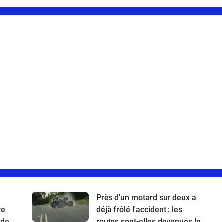
Près d'un motard sur deux a
re
déjà frôlé l'accident : les
 de
routes sont-elles devenues le