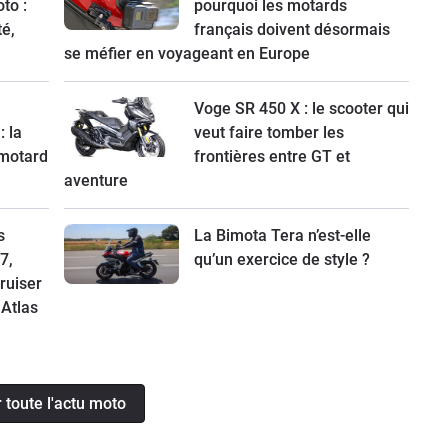
to :
pourquoi les motards
té,
français doivent désormais
se méfier en voyageant en Europe
Voge SR 450 X : le scooter qui
: la
veut faire tomber les
 motard
frontières entre GT et
aventure
s
La Bimota Tera n’est-elle
7,
qu’un exercice de style ?
cruiser
 Atlas
r toute l'actu moto