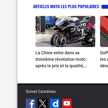
ARTICLES MOTO LES PLUS POPULAIRES
La Chine entre dans sa
GoPr
troisième révolution moto :
les 
après le prix et la qualité,
dés
place au prestige
voy
Suivez Caradisiac