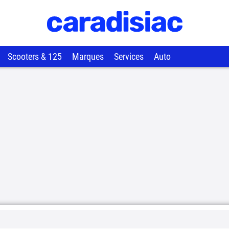
Scooters & 125
Marques
Services
Auto