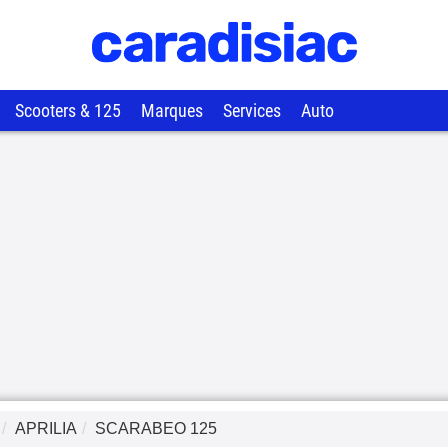
Scooters & 125
Marques
Services
Auto
APRILIA
SCARABEO 125