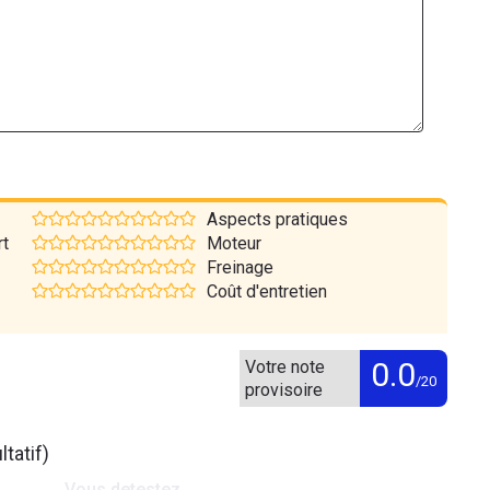
Aspects pratiques
rt
Moteur
Freinage
Coût d'entretien
0.0
Votre note
/20
provisoire
tatif)
Vous detestez