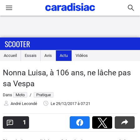
Connexion / Inscription
SCOOTER
Accueil
Accueil
Essais
Avis
Actu
Vidéos
Actu
Nonna Luisa, à 106 ans, ne lâche pas
Essais
sa Vespa
Equipement
Dans
Moto
/
Pratique
André Lecondé
Le 29/12/2017
à 07:21
Avis
1
Forum