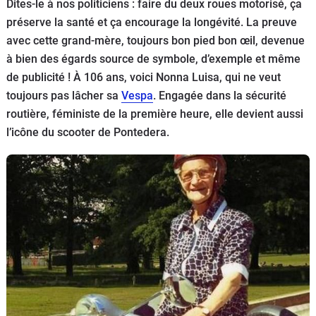
Scooters
Dites-le à nos politiciens : faire du deux roues motorisé, ça
&
préserve la santé et ça encourage la longévité. La preuve
125
avec cette grand-mère, toujours bon pied bon œil, devenue
à bien des égards source de symbole, d’exemple et même
Marques
de publicité ! À 106 ans, voici Nonna Luisa, qui ne veut
toujours pas lâcher sa
Vespa
. Engagée dans la sécurité
Services
routière, féministe de la première heure, elle devient aussi
l’icône du scooter de Pontedera.
Auto