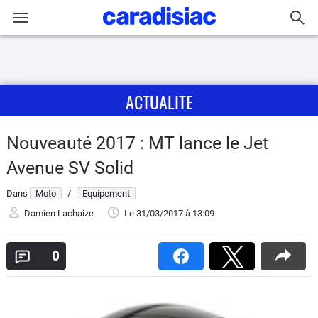
Connexion / Inscription
ACTUALITE
Accueil
Actu
Nouveauté 2017 : MT lance le Jet
Avenue SV Solid
Essais
Dans
Moto
/
Equipement
Equipement
Damien Lachaize
Le 31/03/2017
à 13:09
Avis
0
Forum