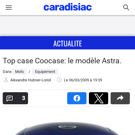
Connexion / Inscription
ACTUALITE
Accueil
Actu
Top case Coocase: le modèle Astra.
Dans
Moto
/
Equipement
Essais
Alexandre Hubner-Loriol
Le 06/03/2009
à 19:39
Equipement
3
Avis
Forum