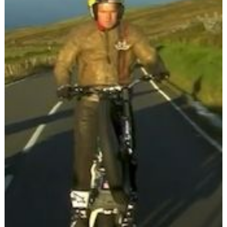
Scooters
&
125
Marques
Services
Auto