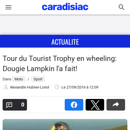
Connexion / Inscription
ACTUALITE
Accueil
Actu
Tour du Tourist Trophy en wheeling:
Dougie Lampkin l'a fait!
Essais
Dans
Moto
/
Sport
Equipement
Alexandre Hubner-Loriol
Le 27/09/2016
à 12:09
Avis
0
Forum