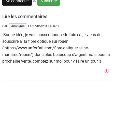
Scooters
Se connecter
S'inscrire
ou
&
125
Lire les commentaires
Marques
Par
Anonyme
Le 27/05/2017
à 16:00
Bonne idée, je vais passer pour cette fois ca je viens de
Services
souscrire à la fibre optique sur rouen
( https://www.unforfait.com/fibre-optique/seine-
Auto
maritime/rouen/) donc plus beaucoup d'argent mais pour la
prochaine vente, comptez sur moi pour y faire un tour :)