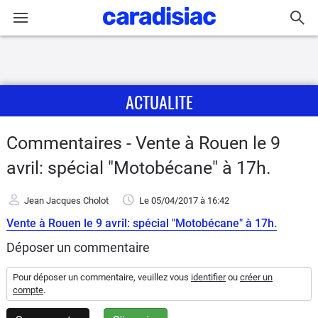
Connexion / Inscription
ACTUALITE
Accueil
Actu
Commentaires - Vente à Rouen le 9
avril: spécial "Motobécane" à 17h.
Essais
Jean Jacques Cholot
Le 05/04/2017
à 16:42
Equipement
Vente à Rouen le 9 avril: spécial "Motobécane" à 17h.
Avis
Déposer un commentaire
Pour déposer un commentaire, veuillez vous
identifier
ou
créer un
Forum
compte
.