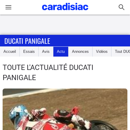
Connexion / Inscription
DUCATI PANIGALE
Accueil
Accueil
Essais
Avis
Actu
Annonces
Vidéos
Tout
DU
Actu
TOUTE L'ACTUALITÉ DUCATI
Essais
PANIGALE
Equipement
Avis
Forum