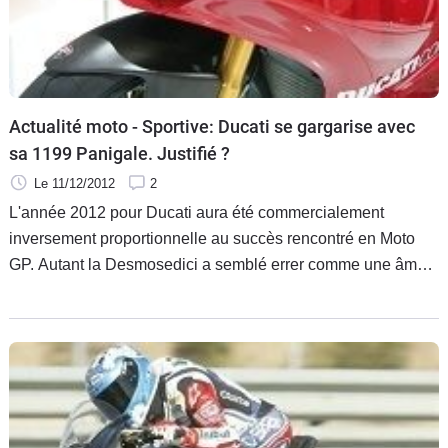
Actualité moto - Sportive: Ducati se gargarise avec
sa 1199 Panigale. Justifié ?
Le 11/12/2012
2
L'année 2012 pour Ducati aura été commercialement
inversement proportionnelle au succès rencontré en Moto
GP. Autant la Desmosedici a semblé errer comme une âme
en peine à chaque Grand Prix consommé, autant le
constructeur a engrangé les commandes pour fièrement
annoncer que cet exercice aura été le meilleur de toute son
histoire.