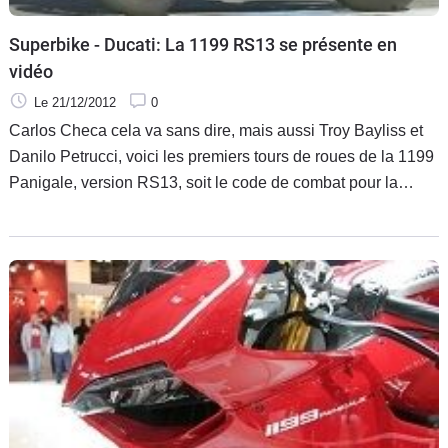
Superbike - Ducati: La 1199 RS13 se présente en
vidéo
Le 21/12/2012
0
Carlos Checa cela va sans dire, mais aussi Troy Bayliss et
Danilo Petrucci, voici les premiers tours de roues de la 1199
Panigale, version RS13, soit le code de combat pour la
prochaine saison de Superbike. Au moment d'immortaliser
un événement qui va tenir au chaud pour l'hiver les
« ducatistes » de tout poil, Ayrton Badovini n'était pas encore
entré dans la famille.