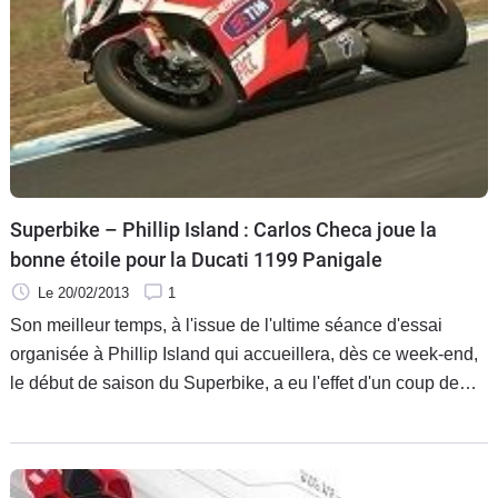
Scooters
&
125
Marques
Services
Auto
Superbike – Phillip Island : Carlos Checa joue la
bonne étoile pour la Ducati 1199 Panigale
Le 20/02/2013
1
Son meilleur temps, à l'issue de l'ultime séance d'essai
organisée à Phillip Island qui accueillera, dès ce week-end,
le début de saison du Superbike, a eu l'effet d'un coup de
tonnerre. Inconnue du plateau 2013, la 1199 Panigale s'est
ainsi en un tour affirmée parmi ses pairs, grâce à un Carlos
Checa au palmarès conséquent en Australie dans la