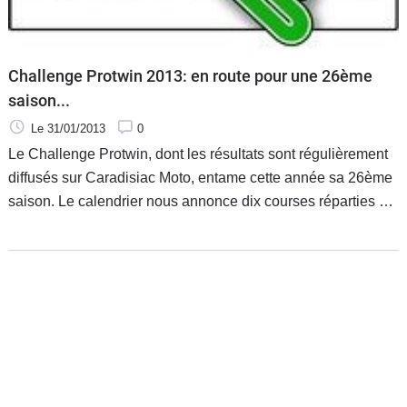
Challenge Protwin 2013: en route pour une 26ème
saison...
Le 31/01/2013
0
Le Challenge Protwin, dont les résultats sont régulièrement
diffusés sur Caradisiac Moto, entame cette année sa 26ème
saison. Le calendrier nous annonce dix courses réparties sur
six week-ends. Ce sont les deux épreuves phares du
Championnat du Monde d'Endurance, à savoir le Bol d'Or et
les 24 Heures du Mans qui ouvriront et clôtureront ce
millésime.