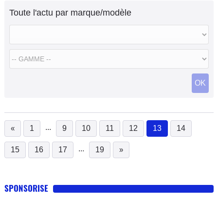
comme être son domaine réservé.
Toute l'actu par marque/modèle
OK
...
«
1
9
10
11
12
13
14
(current)
...
15
16
17
19
»
SPONSORISE