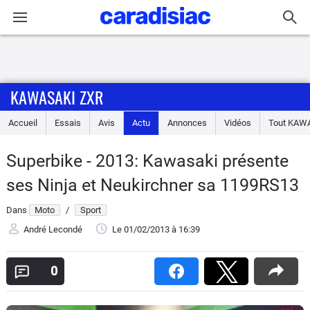
Connexion / Inscription
KAWASAKI ZXR
Accueil
Accueil
Essais
Avis
Actu
Annonces
Vidéos
Tout
KAWA
Actu
Superbike - 2013: Kawasaki présente
Essais
ses Ninja et Neukirchner sa 1199RS13
Equipement
Dans
Moto
/
Sport
André Lecondé
Le 01/02/2013
à 16:39
Avis
0
Forum