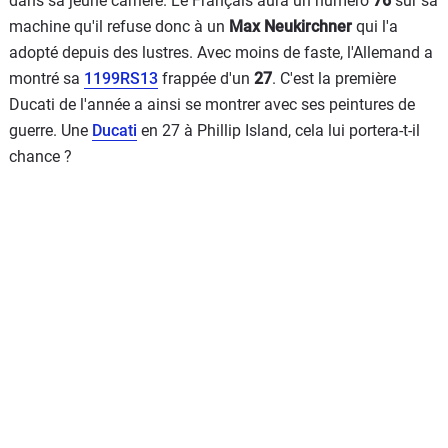
dans sa jeune carrière. Le Français aura un numéro
76
sur sa
machine qu'il refuse donc à un
Max Neukirchner
qui l'a
adopté depuis des lustres. Avec moins de faste, l'Allemand a
montré sa
1199RS13
frappée d'un
27
. C'est la première
Ducati de l'année a ainsi se montrer avec ses peintures de
guerre. Une
Ducati
en 27 à Phillip Island, cela lui portera-t-il
chance ?