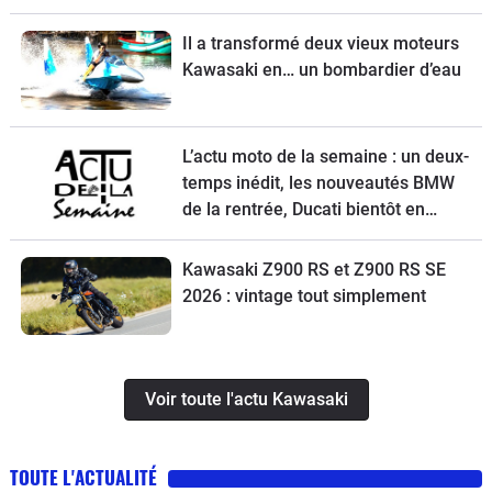
Il a transformé deux vieux moteurs
Kawasaki en… un bombardier d’eau
L’actu moto de la semaine : un deux-
temps inédit, les nouveautés BMW
de la rentrée, Ducati bientôt en
vente, une Vespa spéciale et la
Kawasaki Z900 RS à l’essai
Kawasaki Z900 RS et Z900 RS SE
2026 : vintage tout simplement
Voir toute l'actu Kawasaki
TOUTE L'ACTUALITÉ