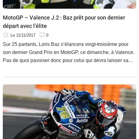
MotoGP – Valence J.2 : Baz prêt pour son dernier
départ avec l’élite
Le 11/11/2017
0
Sur 25 partants, Loris Baz s’élancera vingt-troisième pour
son dernier Grand Prix en MotoGP, ce dimanche, à Valence.
Pas de quoi pavoiser donc pour celui qui devra laisser sa
Ducati GP15 du team Avintia à plus riche que lui. Le
Français donnera tout de même le meilleur de lui-même
pour tenter de décrocher quelques points au terme d’une
course de 30 tours qui déterminera le nom du nouveau
Champion du Monde de la catégorie, version 2017.