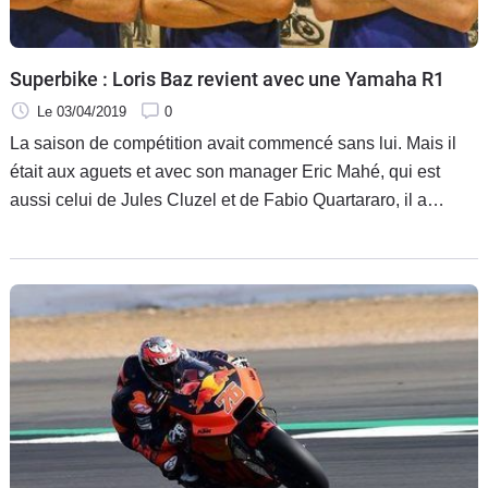
Scooters
&
125
Superbike : Loris Baz revient avec une Yamaha R1
Marques
Le 03/04/2019
0
La saison de compétition avait commencé sans lui. Mais il
Services
était aux aguets et avec son manager Eric Mahé, qui est
aussi celui de Jules Cluzel et de Fabio Quartararo, il a
Auto
attendu la meilleure opportunité. Une patience qui a payé et
le Français, bien guidé, a trouvé refuge au sein du huppé
team Ten Kate qui va commencer une nouvelle aventure
avec Yamaha.