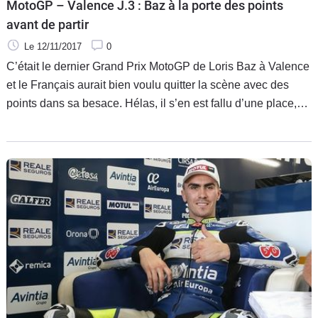
MotoGP – Valence J.3 : Baz à la porte des points
avant de partir
Le 12/11/2017
0
C’était le dernier Grand Prix MotoGP de Loris Baz à Valence
et le Français aurait bien voulu quitter la scène avec des
points dans sa besace. Hélas, il s’en est fallu d’une place,
prise par son équipier pour que la sortie soit belle. Mais le
tricolore peut être fier d’un parcours qui lui sera sans aucun
doute utile pour sa prochaine aventure en Superbike sur une
BMW.