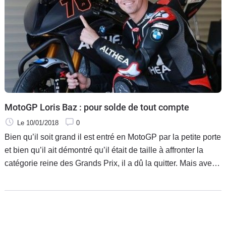
bon souvenir de tous !
MotoGP Loris Baz : pour solde de tout compte
Le 10/01/2018
0
Bien qu’il soit grand il est entré en MotoGP par la petite porte
et bien qu’il ait démontré qu’il était de taille à affronter la
catégorie reine des Grands Prix, il a dû la quitter. Mais avec
la tête haute. Loris Baz laisse donc Johann Zarco comme
seul représentant tricolore chez l’élite et il s’est confié sur ce
départ mais aussi ses espoirs pour la saison prochaine en
Superbike sur une BMW. Des propos pris par GPOne et