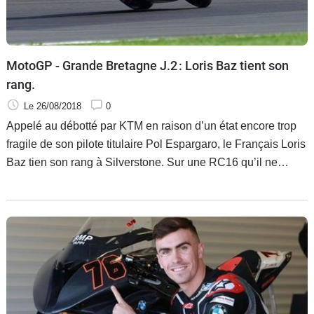
MotoGP - Grande Bretagne J.2 : Loris Baz tient son
rang.
Le 26/08/2018
0
Appelé au débotté par KTM en raison d’un état encore trop
fragile de son pilote titulaire Pol Espargaro, le Français Loris
Baz tien son rang à Silverstone. Sur une RC16 qu’il ne
connaissait pas avant d’en rendre le guidon vendredi, il fait
une prestation si honorable qu’à la faveur de la pluie lors
des qualifications, il a bien manqué réaliser un exploit. Il
s’élancera finalement dix-huitième pour un Grand Prix de
Grande Bretagne en proie à une polémique au sujet de la
qualité de son revêtement.