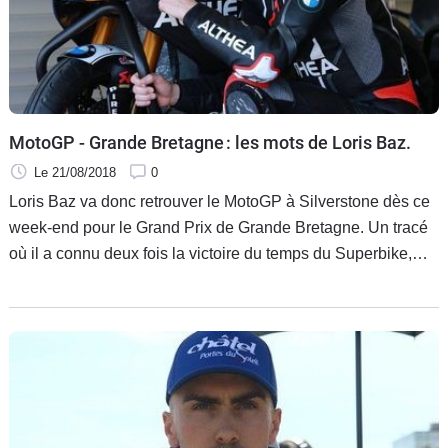
MotoGP - Grande Bretagne : les mots de Loris Baz.
Le 21/08/2018
0
Loris Baz va donc retrouver le MotoGP à Silverstone dès ce
week-end pour le Grand Prix de Grande Bretagne. Un tracé
où il a connu deux fois la victoire du temps du Superbike,
mais ce n’est que pour l’anecdote. Car sa KTM RC16 sera
bien différente, tout comme le tracé dont le revêtement a été
refait. Pour le Français ce sera un challenge car il n’est
jamais monté sur la moto autrichienne !