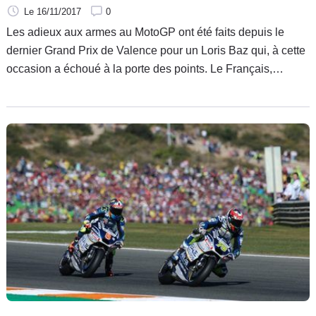
Le 16/11/2017
0
Les adieux aux armes au MotoGP ont été faits depuis le
dernier Grand Prix de Valence pour un Loris Baz qui, à cette
occasion a échoué à la porte des points. Le Français,
néanmoins, va poursuivre sa carrière en retrouvant une
discipline qui l’avait révélé : le Superbike. Des retrouvailles
qui se feront avec une BMW S100RR… du team Althea.