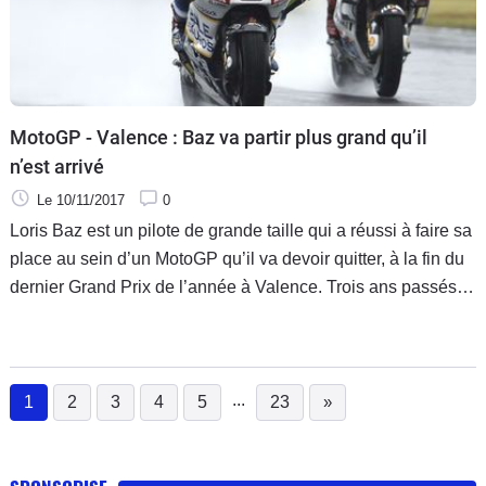
MotoGP - Valence : Baz va partir plus grand qu’il
n’est arrivé
Le 10/11/2017
0
Loris Baz est un pilote de grande taille qui a réussi à faire sa
place au sein d’un MotoGP qu’il va devoir quitter, à la fin du
dernier Grand Prix de l’année à Valence. Trois ans passés
dans la catégorie reine où il a encore grandi. Ce dimanche, il
quittera ce paddock la tête haute pour rejoindre un nouveau
projet : celui d’Althea BMW en Superbike.
...
1
2
3
4
5
23
»
(current)