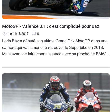
MotoGP - Valence J.1 : c’est compliqué pour Baz
Le 11/11/2017
0
Loris Baz a débuté son ultime Grand Prix MotoGP dans une
carrière qui va l’amener à retrouver le Superbike en 2018.
Mais avant de faire connaissance avec sa prochaine BMW, il
faut faire ses adieux à sa présente Ducati. À Valence, cette
séparation se fait pour le moment dans la douleur puisque
les performances ne sont pas au rendez-vous. Il reste encore
deux jours pour inverser la tendance, mais le Français le
reconnait : ce ne sera pas simple…