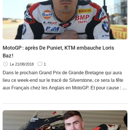
MotoGP : après De Puniet, KTM embauche Loris
Baz !
Le 21/08/2018
1
Dans le prochain Grand Prix de Grande Bretagne qui aura
lieu ce week-end sur le tracé de Silverstone, ce sera la fête
aux Français chez les Anglais en MotoGP. Et pour cause : il
y aura deux de nos compatriotes sur la ligne de départ, en
même temps que les coulisses auront annoncé l’arrivée de
Fabio Quartararo en 2019. Un bonheur que l’on doit encore
à KTM qui apprécie décidément les pilotes de notre verte
contrée. Et qui va permettre à Loris Baz de se rappeler au