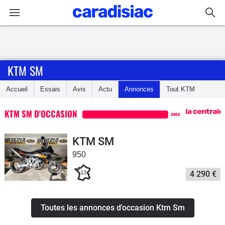
Connexion / Inscription
KTM SM
Accueil
Accueil
Essais
Avis
Actu
Annonces
Tout
KTM
Actu
KTM SM D'OCCASION
avec
Essais
KTM SM
Equipement
950
13
4 290 €
Avis
Forum
Toutes les annonces d'occasion Ktm Sm