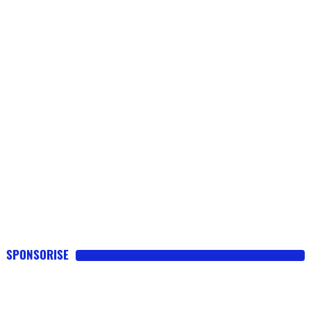
Scooters
&
125
Marques
Services
Auto
SPONSORISE