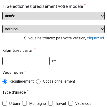
Scooters
*
&
1. Sélectionnez précisément votre modèle
125
Marques
Services
Si vous ne trouvez pas votre version,
cliquez ici
.
Auto
*
Kilomètres par an
km
*
Vous roulez
Régulièrement
Occasionnellement
*
Type d'usage
Urbain
Montagne
Travail
Vacances