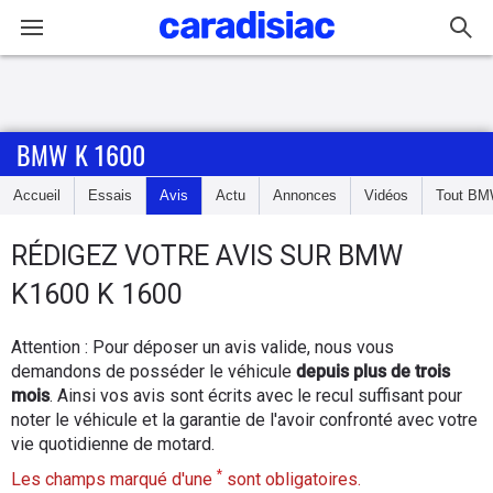
Connexion / Inscription
BMW K 1600
Accueil
Accueil
Essais
Avis
Actu
Annonces
Vidéos
Tout
BM
Actu
RÉDIGEZ VOTRE AVIS SUR
BMW
Essais
K1600 K 1600
Equipement
Attention : Pour déposer un avis valide, nous vous
demandons de posséder le véhicule
depuis plus de trois
Avis
mois
. Ainsi vos avis sont écrits avec le recul suffisant pour
noter le véhicule et la garantie de l'avoir confronté avec votre
Forum
vie quotidienne de motard.
*
Les champs marqué d'une
sont obligatoires.