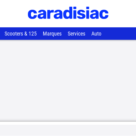
Scooters & 125
Marques
Services
Auto