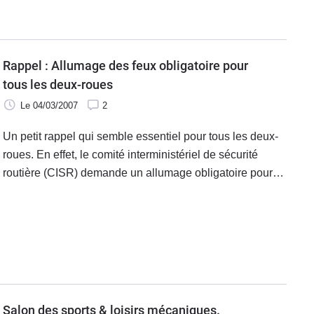
Belges nomment "de droite" et non, comme ici, "à droite".
Rappel : Allumage des feux obligatoire pour
tous les deux-roues
Le 04/03/2007
2
Un petit rappel qui semble essentiel pour tous les deux-
roues. En effet, le comité interministériel de sécurité
routière (CISR) demande un allumage obligatoire pour
tous les deux-roues mis en circulation après le 1er juillet
2004.
Salon des sports & loisirs mécaniques.