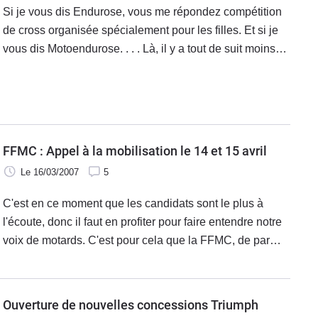
Si je vous dis Endurose, vous me répondez compétition
de cross organisée spécialement pour les filles. Et si je
vous dis Motoendurose. . . . Là, il y a tout de suit moins
de monde pour me répondre, et pourtant, cette
association se doit d'être connue. Qui sont-elles ?
FFMC : Appel à la mobilisation le 14 et 15 avril
Le 16/03/2007
5
C'est en ce moment que les candidats sont le plus à
l'écoute, donc il faut en profiter pour faire entendre notre
voix de motards. C'est pour cela que la FFMC, de par
son habitude, organise une manifestation nationale et
appelle à la mobilisation de chacun.
Ouverture de nouvelles concessions Triumph