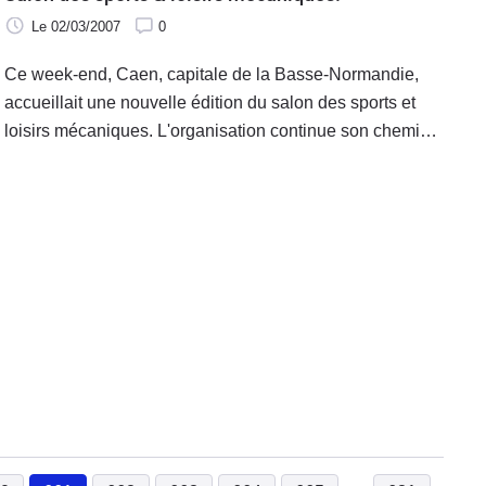
Le 02/03/2007
0
Ce week-end, Caen, capitale de la Basse-Normandie,
accueillait une nouvelle édition du salon des sports et
loisirs mécaniques. L'organisation continue son chemin
en étoffant chaque année la variété et le nombre de ses
exposants. Aussi modeste que convivial, ce mini salon
fait une jolie place à la moto.