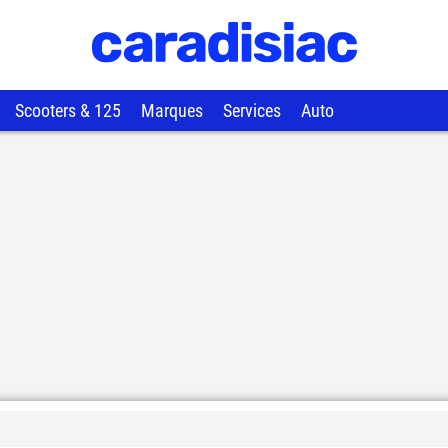
Scooters & 125
Marques
Services
Auto