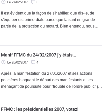
Le 27/02/2007
6
Il est évident que la façon de s'habiller, que dis-je, de
s'équiper est primordiale parce que faisant en grande
partie de la protection du motard. Bien entendu, nous
bénéficions de quelques conseils à l'auto-école mais
globalement, je trouve que l'on est relativement mal
informé quant à la façon dont il faut se vêtir.
Manif FFMC du 24/02/2007 j'y étais...
Le 26/02/2007
4
Après la manifestation du 27/01/2007 et ses actions
policières bloquant le départ des manifestants et les
menaçant de poursuite pour "trouble de l'ordre public" je
ne pouvais qu'y participer et me sentant aussi concerné.
Le rendez-vous est donc pris avec plusieurs amis
motards.
FFMC : les présidentielles 2007, votez!