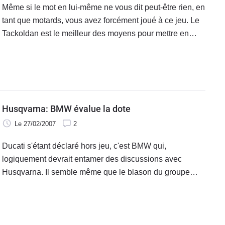
Même si le mot en lui-même ne vous dit peut-être rien, en
tant que motards, vous avez forcément joué à ce jeu. Le
Tackoldan est le meilleur des moyens pour mettre en
avant la mauvaise foi et l'humour souvent décalé du
motard.
Husqvarna: BMW évalue la dote
Le 27/02/2007
2
Ducati s'étant déclaré hors jeu, c'est BMW qui,
logiquement devrait entamer des discussions avec
Husqvarna. Il semble même que le blason du groupe
Castiglioni ait invité les gens de Munich à venir s'installer
au siège pour évaluer le budget de la transaction.