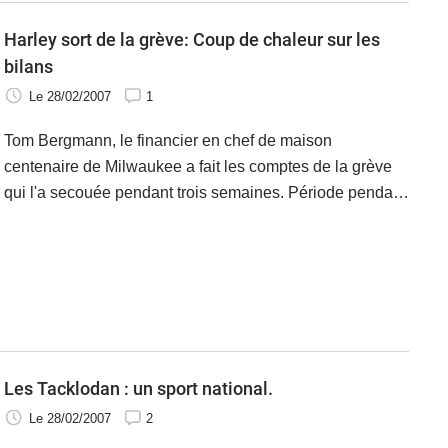
Harley sort de la grève: Coup de chaleur sur les
bilans
Le 28/02/2007
1
Tom Bergmann, le financier en chef de maison
centenaire de Milwaukee a fait les comptes de la grève
qui l'a secouée pendant trois semaines. Période pendant
laquelle aucune moto estampillée Harley n'est sortie des
usines. Et le blason accuse le coup.
Les Tacklodan : un sport national.
Le 28/02/2007
2