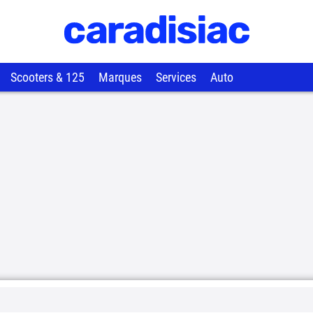
Scooters & 125
Marques
Services
Auto