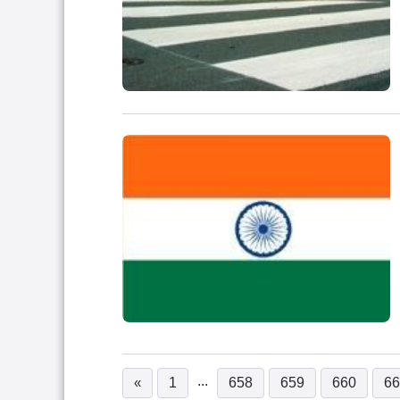
...
«
1
658
659
660
66