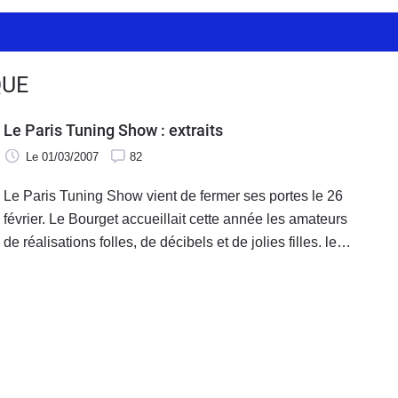
QUE
Le Paris Tuning Show : extraits
Le 01/03/2007
82
Le Paris Tuning Show vient de fermer ses portes le 26
février. Le Bourget accueillait cette année les amateurs
de réalisations folles, de décibels et de jolies filles. le
Tuning frappe surtout les amateurs sur 4 roues, mais les
motos n'y échappent pas.