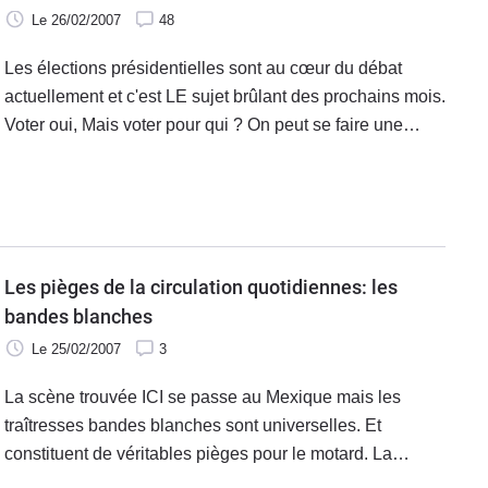
Le 26/02/2007
48
Les élections présidentielles sont au cœur du débat
actuellement et c'est LE sujet brûlant des prochains mois.
Voter oui, Mais voter pour qui ? On peut se faire une
opinion en ce qui concerne, l'économie, la santé ou
l'Europe. Mais pour ce qui est de la sécurité routière pour
nous les motards, celà reste un grand mystère.
Les pièges de la circulation quotidiennes: les
bandes blanches
Le 25/02/2007
3
La scène trouvée ICI se passe au Mexique mais les
traîtresses bandes blanches sont universelles. Et
constituent de véritables pièges pour le motard. La
preuve avec ces images, bien que le pilote ne soit pas