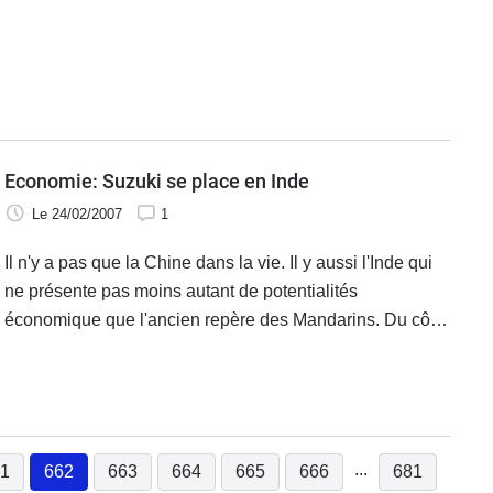
exempt de tous reproches, et d'abord parce qu'il n'est
doté d'aucune protection.
Economie: Suzuki se place en Inde
Le 24/02/2007
1
Il n'y a pas que la Chine dans la vie. Il y aussi l'Inde qui
ne présente pas moins autant de potentialités
économique que l'ancien repère des Mandarins. Du côté
des Maharadjas, on est prêt à consommer quelques 7,5
millions de motos. Suzuki l'a compris et vient d'y ouvrir
une usine de production pour 125 cm3.
...
1
662
663
664
665
666
681
(current)