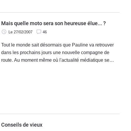
Mais quelle moto sera son heureuse élue... ?
Le 27/02/2007
46
Tout le monde sait désormais que Pauline va retrouver
dans les prochains jours une nouvelle compagne de
route. Au moment même où l'actualité médiatique se
consacre aux pronostics sur les élections présidentielles
d'avril 2007, une toute autre actualité a pour objet de
connaître quelle sera l'heureuse élue issue de la sévère
sélection de la reine du blog moto.
Conseils de vieux