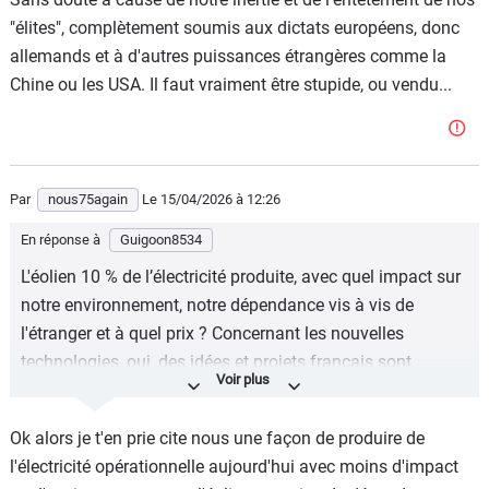
depuis 1966
"élites", complètement soumis aux dictats européens, donc
allemands et à d'autres puissances étrangères comme la
Chine ou les USA. Il faut vraiment être stupide, ou vendu...
Par
nous75again
Le 15/04/2026
à 12:26
En réponse à
Guigoon8534
L'éolien 10 % de l’électricité produite, avec quel impact sur
notre environnement, notre dépendance vis à vis de
l'étranger et à quel prix ? Concernant les nouvelles
technologies, oui, des idées et projets français sont
souvent développés ou bradés à l'étranger car ils ne
trouvent pas de débouchés, ici. Sans doute à cause de
Ok alors je t'en prie cite nous une façon de produire de
notre inertie et de l'entêtement de nos "élites",
l'électricité opérationnelle aujourd'hui avec moins d'impact
complètement soumis aux dictats européens, donc