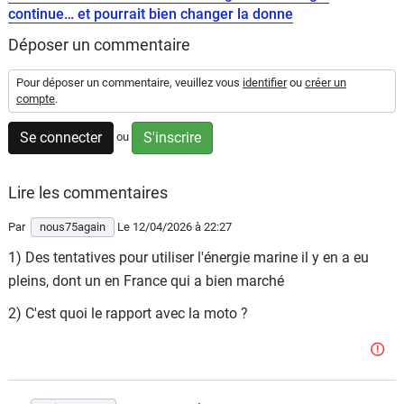
Scooters
continue… et pourrait bien changer la donne
&
125
Déposer un commentaire
Pour déposer un commentaire, veuillez vous
identifier
ou
créer un
Marques
compte
.
Services
Se connecter
S'inscrire
ou
Auto
Lire les commentaires
Par
nous75again
Le 12/04/2026
à 22:27
1) Des tentatives pour utiliser l'énergie marine il y en a eu
pleins, dont un en France qui a bien marché
2) C'est quoi le rapport avec la moto ?