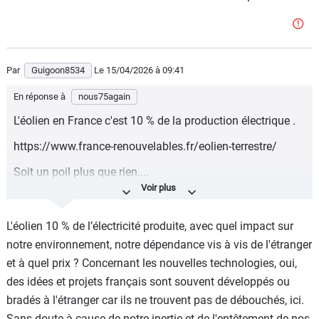
Par
Guigoon8534
Le 15/04/2026
à 09:41
En réponse à
nous75again
L'éolien en France c'est 10 % de la production électrique .
https://www.france-renouvelables.fr/eolien-terrestre/
Soit un poil plus que rien....
Sinon je doit etre stupide parceque malgres ca je vois
toujours pas le rapport avec la moto...
L'éolien 10 % de l’électricité produite, avec quel impact sur
Dememe le laius sur la nouvelle maitrise de l'energie issue
notre environnement, notre dépendance vis à vis de l'étranger
de la mer des japonais...
et à quel prix ? Concernant les nouvelles technologies, oui,
des idées et projets français sont souvent développés ou
.... quand en France l'usine maremotrice de la Rance
bradés à l'étranger car ils ne trouvent pas de débouchés, ici.
produit de l'électricité à un cout inferieur au nucleaire
Sans doute à cause de notre inertie et de l'entêtement de nos