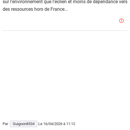
sur l'environnement que l'éolien et moins de dépendance vers
allemands et à d'autres puissances étrangères comme la
des ressources hors de France…
Chine ou les USA. Il faut vraiment être stupide, ou vendu...
Par
Guigoon8534
Le 16/04/2026
à 11:12