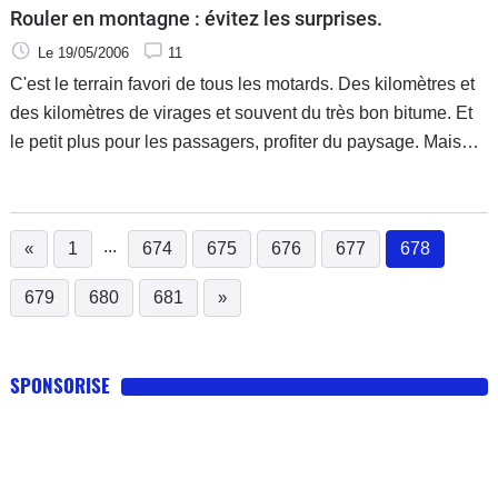
Rouler en montagne : évitez les surprises.
Le 19/05/2006
11
C'est le terrain favori de tous les motards. Des kilomètres et
des kilomètres de virages et souvent du très bon bitume. Et
le petit plus pour les passagers, profiter du paysage. Mais
attention on n'improvise pas le roulage en montagne. On ne
débarque pas avec sa combinaison full cuir et sa moto full
sur ces routes en pensant qu'on va tout tuer.
...
«
1
674
675
676
677
678
(current
679
680
681
»
SPONSORISE