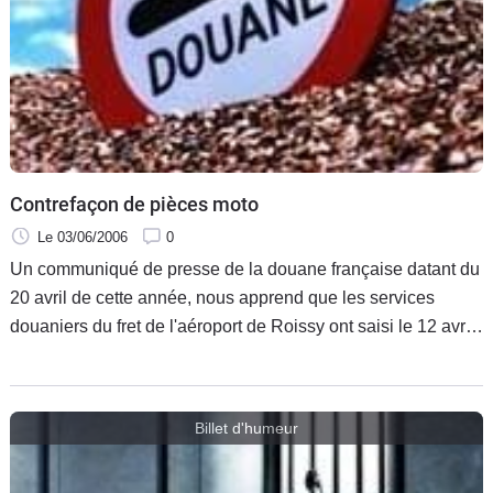
Scooters
&
125
Marques
Services
Contrefaçon de pièces moto
Auto
Le 03/06/2006
0
Un communiqué de presse de la douane française datant du
20 avril de cette année, nous apprend que les services
douaniers du fret de l'aéroport de Roissy ont saisi le 12 avril
des contrefaçons de pièces moto Honda. Il s'agirait de la
première saisie de pièces contrefaisant cette marque.
Billet d'humeur