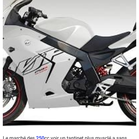
Scooters
&
125
Marques
Services
Auto
Le marché des
250
cc voir un tantinet plus musclé a sans