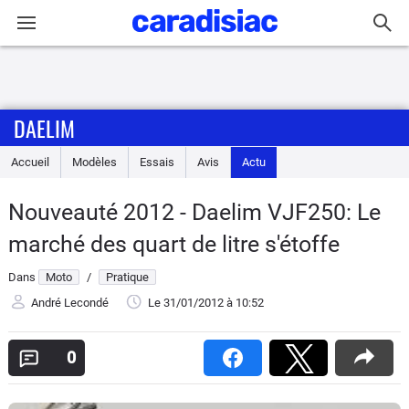
Connexion / Inscription
DAELIM
Accueil
Accueil
Modèles
Essais
Avis
Actu
Actu
Nouveauté 2012 - Daelim VJF250: Le
Essais
marché des quart de litre s'étoffe
Equipement
Dans
Moto
/
Pratique
André Lecondé
Le 31/01/2012
à 10:52
Avis
0
Forum