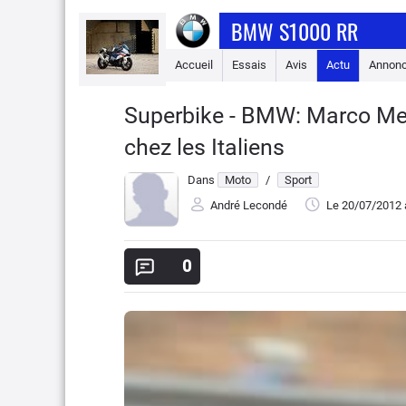
BMW S1000 RR
Accueil
Essais
Avis
Actu
Annon
Superbike - BMW: Marco Mela
chez les Italiens
Dans
Moto
/
Sport
André Lecondé
Le 20/07/2012
0