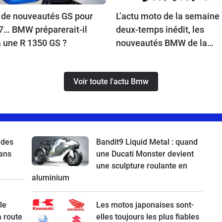
 de nouveautés GS pour
L’actu moto de la semaine 
7… BMW préparerait-il
deux-temps inédit, les
à une R 1350 GS ?
nouveautés BMW de la
rentrée, Ducati bientôt en
vente, une Vespa spéciale 
Voir toute l'actu Bmw
la Kawasaki Z900 RS à l’es
 des
Bandit9 Liquid Metal : quand
ans
une Ducati Monster devient
une sculpture roulante en
aluminium
le
Les motos japonaises sont-
a route
elles toujours les plus fiables