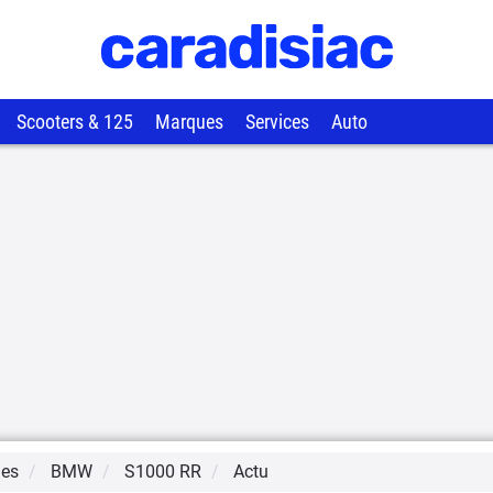
Scooters & 125
Marques
Services
Auto
ues
BMW
S1000 RR
Actu