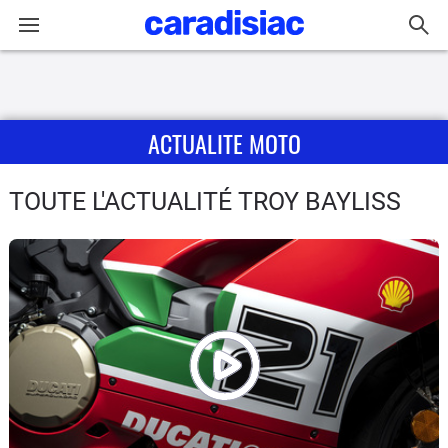
Connexion / Inscription
ACTUALITE MOTO
Accueil
Actu
TOUTE L'ACTUALITÉ TROY BAYLISS
Essais
Equipement
Avis
Forum