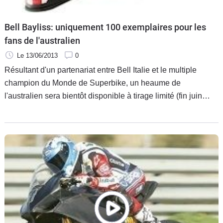
Bell Bayliss: uniquement 100 exemplaires pour les
fans de l'australien
Le 13/06/2013
0
Résultant d'un partenariat entre Bell Italie et le multiple
champion du Monde de Superbike, un heaume de
l'australien sera bientôt disponible à tirage limité (fin juin
2013). Porté par l'ambassadeur Ducati lors de ses
différentes apparitions sur deux-roues le M6 reprend la
technicité des modèles standards (ici testés dans nos
colonnes).