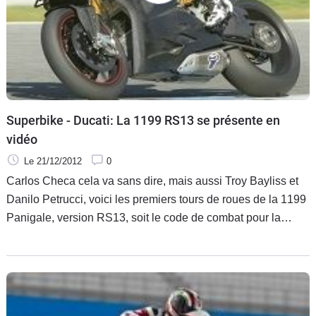
Superbike - Ducati: La 1199 RS13 se présente en
vidéo
Le 21/12/2012
0
Carlos Checa cela va sans dire, mais aussi Troy Bayliss et
Danilo Petrucci, voici les premiers tours de roues de la 1199
Panigale, version RS13, soit le code de combat pour la
prochaine saison de Superbike. Au moment d'immortaliser
un événement qui va tenir au chaud pour l'hiver les
« ducatistes » de tout poil, Ayrton Badovini n'était pas encore
entré dans la famille.