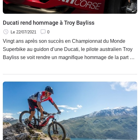
Scooters
&
125
Ducati rend hommage à Troy Bayliss
Marques
Le 22/07/2021
0
Vingt ans après son succès en Championnat du Monde
Services
Superbike au guidon d’une Ducati, le pilote australien Troy
Bayliss se voit rendre un magnifique hommage de la part de
Auto
la firme de Bologne. Produite en série limitée, la Ducati
Panigale V2 Bayliss 1st Championship 20th Anniversary
célèbre le premier des trois titres mondiaux remportés par
Bayliss.