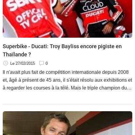
Superbike - Ducati: Troy Bayliss encore pigiste en
Thaïlande ?
Le 27/02/2015
0
Il n'avait plus fait de compétition internationale depuis 2008
et, âgé à présent de 45 ans, il s'était résolu aux exhibitions et
à regarder les courses à la télé. Mais le triple champion du
monde de Superbike Troy Bayliss a été appelé à la
rescousse par Ducati pour remplacer à Phillip Island un
Davide Giugliano touché à trois vertèbres après une chute.