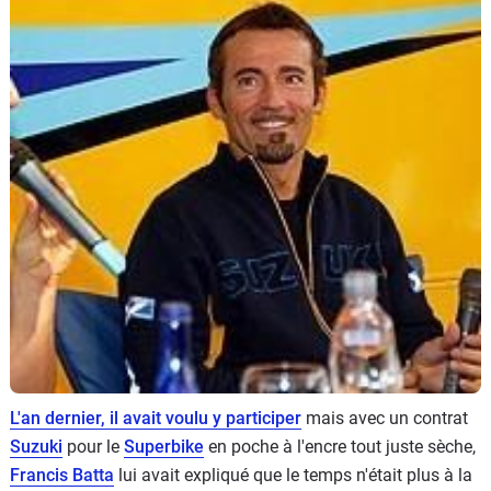
Scooters
&
125
Marques
Services
Auto
L'an dernier, il avait voulu y participer
mais avec un contrat
Suzuki
pour le
Superbike
en poche à l'encre tout juste sèche,
Francis Batta
lui avait expliqué que le temps n'était plus à la