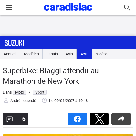
Connexion / Inscription
SUZUKI
Accueil
Accueil
Modèles
Essais
Avis
Actu
Vidéos
Actu
Superbike: Biaggi attendu au
Essais
Marathon de New York
Equipement
Dans
Moto
/
Sport
André Lecondé
Le 09/04/2007
à 19:48
Avis
5
Forum