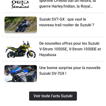
sportive CFMoto bat un record, la
guerre Harley/Indian, la Royal
Enfield Bullet 650, une nouvelle
moto de cross Ducati et la Suzuki
Suzuki SV7-GX : que vaut le
SV-7GX à l’essai
nouveau trail routier de Suzuki ?
De nouvelles offres pour les Suzuki
V-Strom 1050SE, V-Strom 1050DE et
Hayabusa
Une bonne surprise pour la nouvelle
Suzuki SV-7GX !
Voir toute l'actu Suzuki