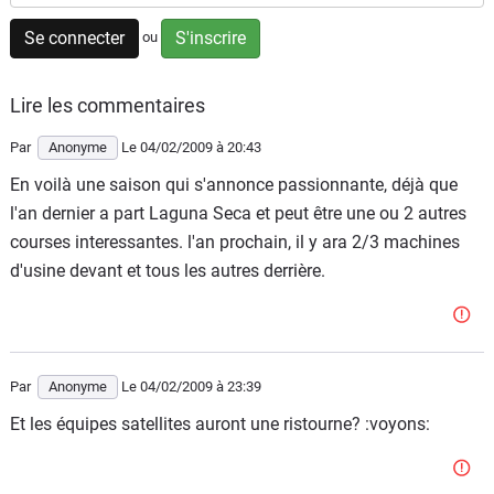
Scooters
&
Se connecter
S'inscrire
ou
125
Lire les commentaires
Marques
Par
Anonyme
Le 04/02/2009
à 20:43
Services
En voilà une saison qui s'annonce passionnante, déjà que
l'an dernier a part Laguna Seca et peut être une ou 2 autres
Auto
courses interessantes. l'an prochain, il y ara 2/3 machines
d'usine devant et tous les autres derrière.
Par
Anonyme
Le 04/02/2009
à 23:39
Et les équipes satellites auront une ristourne? :voyons: