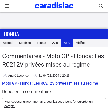
Connexion / Inscription
HONDA
Accueil
Accueil
Modèles
Essais
Avis
Actu
Vidéos
Actu
Commentaires - Moto GP - Honda: Les
Essais
RC212V privées mises au régime
Equipement
André Lecondé
Le 04/02/2009
à 20:23
Moto GP - Honda: Les RC212V privées mises au régime
Avis
Déposer un commentaire
Forum
Pour déposer un commentaire, veuillez vous
identifier
ou
créer un
compte
.