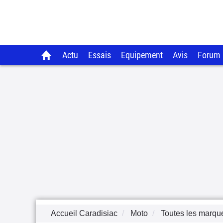
Actu
Essais
Equipement
Avis
Forum
Accueil Caradisiac
Moto
Toutes les marqu