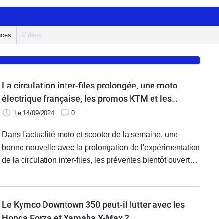
nces
Vidéos
La circulation inter-files prolongée, une moto
électrique française, les promos KTM et les
Kymco Downtown GT 350 et Yamaha MT-09 Y-
Le 14/09/2024
0
AMT à l'essai
Dans l'actualité moto et scooter de la semaine, une
bonne nouvelle avec la prolongation de l'expérimentation
de la circulation inter-files, les préventes bientôt ouvertes
pour la moto électrique française Smol, développée par
J2R Dynamics et les promos KTM. Deux essais sont à
l'honneur avec le scooter Kymco Downtown GT 350 et la
Le Kymco Downtown 350 peut-il lutter avec les
Yamaha MT-09 Y-AMT.
Honda Forza et Yamaha X-Max ?