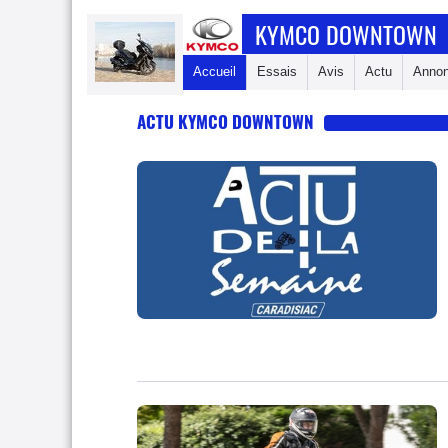
KYMCO DOWNTOWN
Accueil
Essais
Avis
Actu
Anno
ACTU KYMCO DOWNTOWN