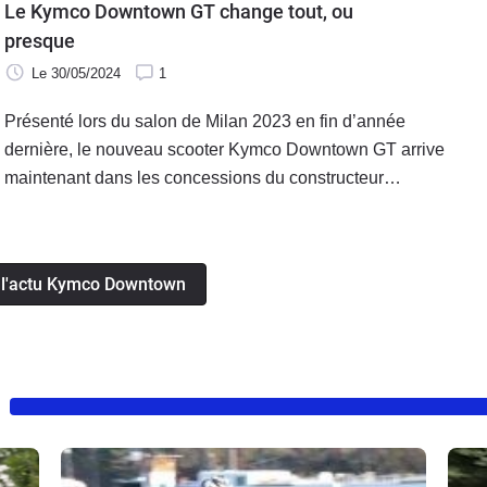
Le Kymco Downtown GT change tout, ou
semaine, le scooter Kymco Skytown 125.
presque
Le 30/05/2024
1
Présenté lors du salon de Milan 2023 en fin d’année
dernière, le nouveau scooter Kymco Downtown GT arrive
maintenant dans les concessions du constructeur
taïwanais en version 125 et 350. Revu en profondeur, le
scooter GT est affiché à partir de 4 999 € (5 999 € pour le
350).
e l'actu Kymco Downtown