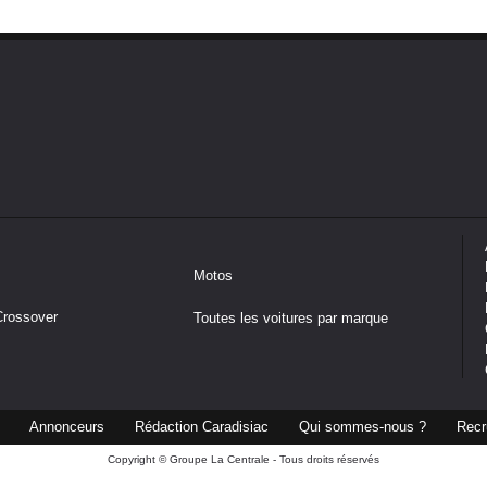
Motos
Crossover
Toutes les voitures par marque
Annonceurs
Rédaction Caradisiac
Qui sommes-nous ?
Recr
Copyright © Groupe La Centrale - Tous droits réservés