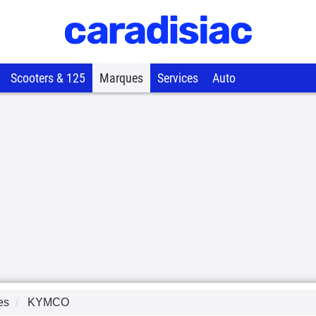
Scooters & 125
Marques
Services
Auto
es
KYMCO