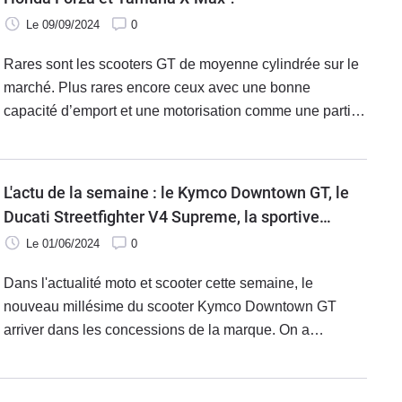
Le 09/09/2024
0
Rares sont les scooters GT de moyenne cylindrée sur le
marché. Plus rares encore ceux avec une bonne
capacité d’emport et une motorisation comme une partie
cycle à la hauteur des attentes. Alors, le gros porteur
Taïwanais est-il en mesure d’offrir de belles alternatives ?
Surtout face aux excellents Forza 350, à peine plus cher
L'actu de la semaine : le Kymco Downtown GT, le
et au X-Max 300, plus onéreux et pouvant être bien
Ducati Streetfighter V4 Supreme, la sportive
mieux équipé ? Voici l’essai du dernier né des scooters
CFMoto, les concepts Ducati Scrambler et le
Le 01/06/2024
0
taïwanais et nos premières impressions après un galop
scooter Kymco Skytown 125 à l'essai
d’essai en Nouvelle Aquitaine.
Dans l'actualité moto et scooter cette semaine, le
nouveau millésime du scooter Kymco Downtown GT
arriver dans les concessions de la marque. On a
également découvert le Ducati Streetfighter V4 Supreme,
et des concepts : la sportive CFMoto Aspar Special
Edition, et deux Ducati Scrambler inédits. À l'essai cette