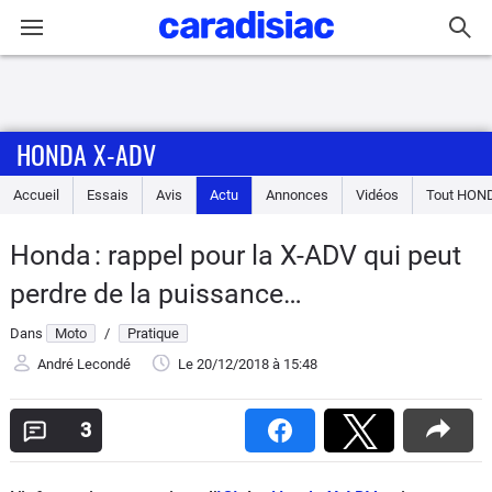
Connexion / Inscription
HONDA X-ADV
Accueil
Accueil
Essais
Avis
Actu
Annonces
Vidéos
Tout
HON
Actu
Honda : rappel pour la X-ADV qui peut
Essais
perdre de la puissance…
Equipement
Dans
Moto
/
Pratique
André Lecondé
Le 20/12/2018
à 15:48
Avis
3
Forum