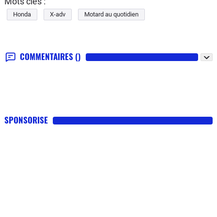
Mots clés :
Honda
X-adv
Motard au quotidien
COMMENTAIRES
()
SPONSORISE