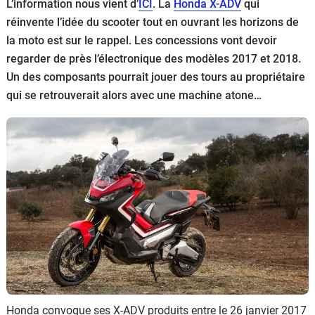
Scooters
L’information nous vient d’
ICI
. La
Honda X-ADV
qui
&
réinvente l’idée du scooter tout en ouvrant les horizons de
125
la moto est sur le rappel. Les concessions vont devoir
regarder de près l’électronique des modèles 2017 et 2018.
Marques
Un des composants pourrait jouer des tours au propriétaire
qui se retrouverait alors avec une machine atone…
Services
Auto
Honda convoque ses X-ADV produits entre le 26 janvier 2017