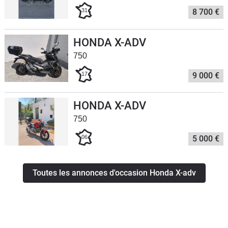
Scooters
31
8 700 €
&
125
HONDA X-ADV
Marques
750
17
9 000 €
Services
Auto
HONDA X-ADV
750
06
5 000 €
Toutes les annonces d'occasion Honda X-adv