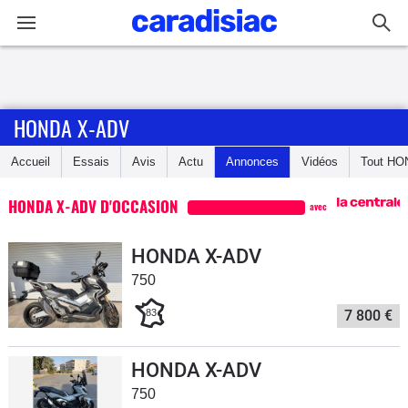
Connexion / Inscription
HONDA X-ADV
Accueil
Accueil
Essais
Avis
Actu
Annonces
Vidéos
Tout
HO
Actu
HONDA X-ADV D'OCCASION
avec
Essais
HONDA X-ADV
Equipement
750
83
7 800 €
Avis
Forum
HONDA X-ADV
750