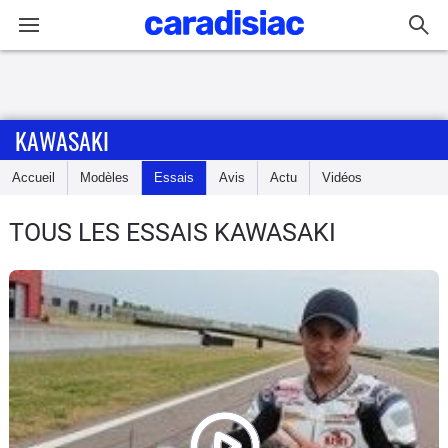
Connexion / Inscription
KAWASAKI
Accueil
Accueil
Modèles
Essais
Avis
Actu
Vidéos
Actu
TOUS LES ESSAIS KAWASAKI
Essais
Equipement
Avis
Forum