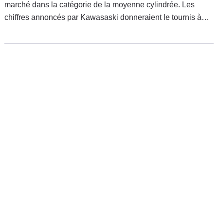
marché dans la catégorie de la moyenne cylindrée. Les
chiffres annoncés par Kawasaski donneraient le tournis à
beaucoup de concurrents. Pourtant la marque ne s'est
jamais reposée sur ses lauriers et n'a eu de cesse d'innover
sa gamme Z.