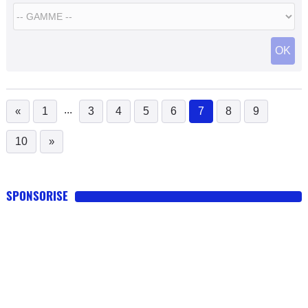
OK
...
«
1
3
4
5
6
7
8
9
(current)
10
»
SPONSORISE