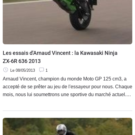
Les essais d'Arnaud Vincent : la Kawasaki Ninja
ZX-6R 636 2013
Le 08/05/2013
1
Arnaud Vincent, champion du monde Moto GP 125 cm3, a
accepté de se prêter au jeu de l'essayeur pour nous. Chaque
mois, nous lui soumettrons une sportive du marché actuel.
Aucune préparation de piste, du full stock ! Lâché sur le
circuit de la Ferté-Gaucher, Arnaud poussera à bout des
machines que vous pouvez croiser tous les jours dans la
rue.