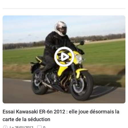
BMW R 1200 GS. Ducati Multistrada, Yamaha Super Ténéré
déambulent déjà dans les rues et très prochainement les
Honda Crosstourer et Triumph Tiger Explorer viendront elles
aussi se frotter les carénages à leurs petits camarades.
Essai Kawasaki ER-6n 2012 : elle joue désormais la
carte de la séduction
Le 25/01/2012
0