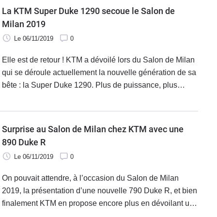
moteur d’origine Piaggio avec en prime un tarif
La KTM Super Duke 1290 secoue le Salon de
judicieusement placé.
Milan 2019
Le 06/11/2019
0
Elle est de retour ! KTM a dévoilé lors du Salon de Milan
qui se déroule actuellement la nouvelle génération de sa
bête : la Super Duke 1290. Plus de puissance, plus
d’électronique, la version 2020 du gros roadster
autrichien revient encore plus affûtée pour marquer les
esprits.
Surprise au Salon de Milan chez KTM avec une
890 Duke R
Le 06/11/2019
0
On pouvait attendre, à l’occasion du Salon de Milan
2019, la présentation d’une nouvelle 790 Duke R, et bien
finalement KTM en propose encore plus en dévoilant une
inédite Duke 890 R. Plus de chevaux, plus de couple,