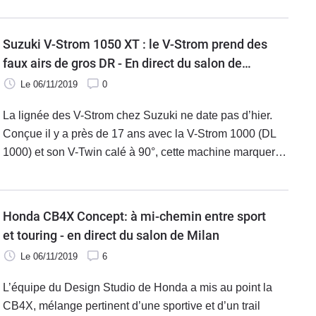
une partie cycle plus performante et un poids en baisse,
KTM nous a gâtés.
Suzuki V-Strom 1050 XT : le V-Strom prend des
faux airs de gros DR - En direct du salon de
Milan 2019
Le 06/11/2019
0
La lignée des V-Strom chez Suzuki ne date pas d’hier.
Conçue il y a près de 17 ans avec la V-Strom 1000 (DL
1000) et son V-Twin calé à 90°, cette machine marquera
un jalon dans l’histoire de la marque japonaise. Suzuki
fera évoluer en 2012 et 2017 son modèle phare avec
l’arrivée du célèbre bec de canard en face avant. Pour
Honda CB4X Concept: à mi-chemin entre sport
2020, l’histoire se réécrit avec l’arrivée de la version
et touring - en direct du salon de Milan
1050 et un design ravageur !
Le 06/11/2019
6
L’équipe du Design Studio de Honda a mis au point la
CB4X, mélange pertinent d’une sportive et d’un trail