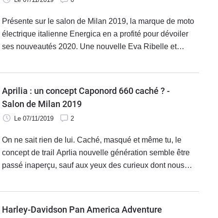
Présente sur le salon de Milan 2019, la marque de moto
électrique italienne Energica en a profité pour dévoiler
ses nouveautés 2020. Une nouvelle Eva Ribelle et
l’arrivée d’une toute nouvelle batterie offrant plus
d’autonomie sont au programme.
Aprilia : un concept Caponord 660 caché ? -
Salon de Milan 2019
Le 07/11/2019
2
On ne sait rien de lui. Caché, masqué et même tu, le
concept de trail Aprlia nouvelle génération semble être
passé inaperçu, sauf aux yeux des curieux dont nous
faisions partie. On en voit très peu, mais on devine
beaucoup, et nous partageons ces rares photos avec
vous. À votre avis, qu'est-ce ?
Harley-Davidson Pan America Adventure