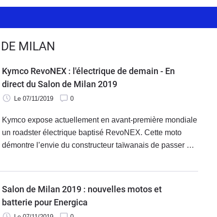
 DE MILAN
Kymco RevoNEX : l'électrique de demain - En
direct du Salon de Milan 2019
Le 07/11/2019
0
Kymco expose actuellement en avant-première mondiale
un roadster électrique baptisé RevoNEX. Cette moto
démontre l’envie du constructeur taïwanais de passer à
la vitesse supérieure sur ce segment. La
commercialisation pourrait être effective dans le courant
de l’année 2021.
Salon de Milan 2019 : nouvelles motos et
batterie pour Energica
Le 07/11/2019
0