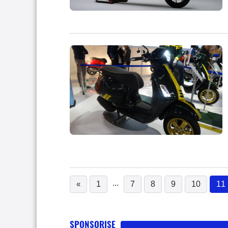
...
«
1
7
8
9
10
11
SPONSORISE