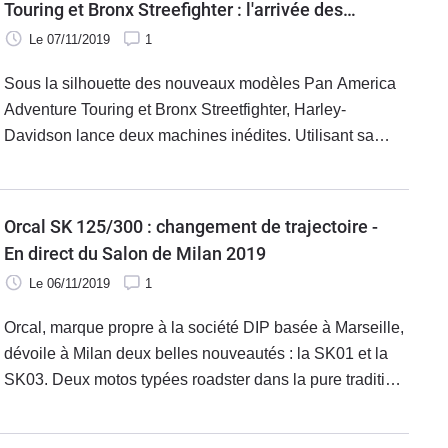
Touring et Bronx Streefighter : l'arrivée des
moteur "Revolution Max" 1250 et le 975 cm3.
Le 07/11/2019
1
Sous la silhouette des nouveaux modèles Pan America
Adventure Touring et Bronx Streetfighter, Harley-
Davidson lance deux machines inédites. Utilisant sa
nouvelle gamme de moteurs V-Twin à refroidissement
liquide les « Revolution@ Max », ces deux motos sont
proposés avec le 1250 et le 975 cm3. Au sein de son
Orcal SK 125/300 : changement de trajectoire -
programme « More Roads », ces deux plateformes
En direct du Salon de Milan 2019
moteur donneront par la suite naissance à bien d’autres
Le 06/11/2019
1
deux roues. Pour l’heure, disponibles à la fin de l’année
2020, ces deux modèles espèrent renouveler, sur de
Orcal, marque propre à la société DIP basée à Marseille,
nouveaux segments, la clientèle Harley-Davidson.
dévoile à Milan deux belles nouveautés : la SK01 et la
SK03. Deux motos typées roadster dans la pure tradition
du genre déclinées en deux cylindrées 125 et 300
dédiées au marché français. Ligne agressive à souhait,