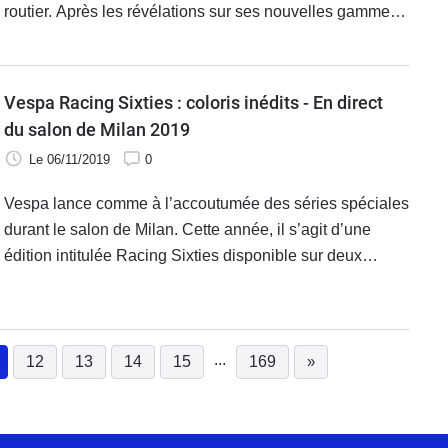
routier. Après les révélations sur ses nouvelles gammes,
mardi, Honda nous a surpris avec ce concept prometteur.
Vespa Racing Sixties : coloris inédits - En direct
du salon de Milan 2019
Le 06/11/2019
0
Vespa lance comme à l’accoutumée des séries spéciales
durant le salon de Milan. Cette année, il s’agit d’une
édition intitulée Racing Sixties disponible sur deux
modèles bien distincts : les Sprint 50/125 et les GTS
Super 125/300 cm3. Cette édition se caractérise
principalement par des coloris spécifiques.
...
12
13
14
15
169
»
(current)