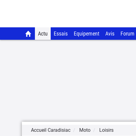
Actu
Essais
Equipement
Avis
Forum
Accueil Caradisiac
Moto
Loisirs