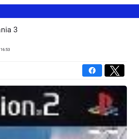
nia 3
 16:53