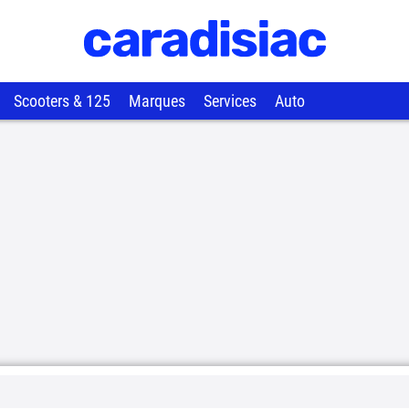
Scooters & 125
Marques
Services
Auto