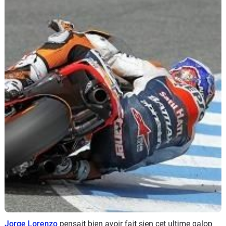
Scooters
&
125
Marques
Services
Auto
Jorge Lorenzo
pensait bien avoir fait sien cet ultime galop