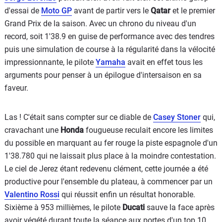
d'essai de
Moto GP
avant de partir vers le
Qatar
et le premier
Grand Prix de la saison. Avec un chrono du niveau d'un
record, soit 1'38.9 en guise de performance avec des tendres
puis une simulation de course à la régularité dans la vélocité
impressionnante, le pilote
Yamaha
avait en effet tous les
arguments pour penser à un épilogue d'intersaison en sa
faveur.
Las ! C'était sans compter sur ce diable de
Casey Stoner
qui,
cravachant une
Honda
fougueuse reculait encore les limites
du possible en marquant au fer rouge la piste espagnole d'un
1'38.780 qui ne laissait plus place à la moindre contestation.
Le ciel de Jerez étant redevenu clément, cette journée a été
productive pour l'ensemble du plateau, à commencer par un
Valentino Rossi
qui réussit enfin un résultat honorable.
Sixième à 953 millièmes, le pilote
Ducati
sauve la face après
avoir végété durant toute la séance aux portes d'un top 10