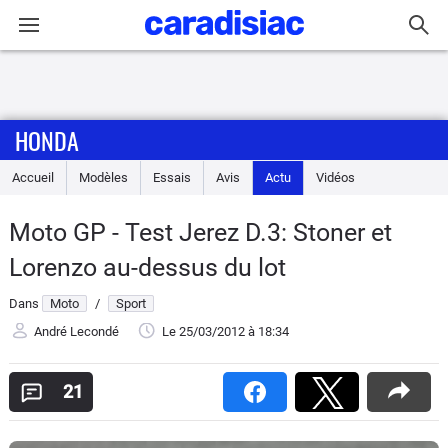
Connexion / Inscription
HONDA
Accueil
Accueil
Modèles
Essais
Avis
Actu
Vidéos
Actu
Moto GP - Test Jerez D.3: Stoner et
Essais
Lorenzo au-dessus du lot
Equipement
Dans
Moto
/
Sport
André Lecondé
Le 25/03/2012
à 18:34
Avis
21
Forum