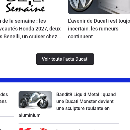
 de la semaine : les
L’avenir de Ducati est touj
veautés Honda 2027, deux
incertain, les rumeurs
ls Benelli, un cruiser chez
continuent
u, l’avenir de Ducati et la
on Atlas à l’essai
Voir toute l'actu Ducati
 des
Bandit9 Liquid Metal : quand
ans
une Ducati Monster devient
une sculpture roulante en
aluminium