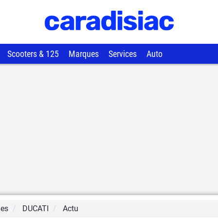
Scooters & 125
Marques
Services
Auto
ues
DUCATI
Actu