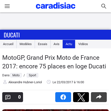
Connexion / Inscription
DUCATI
Accueil
Accueil
Modèles
Essais
Avis
Actu
Vidéos
Actu
MotoGP, Grand Prix Moto de France
Essais
2017: encore 75 places en loge Ducati
Equipement
Dans
Moto
/
Sport
Alexandre Hubner-Loriol
Le 22/03/2017
à 16:00
Avis
0
Forum