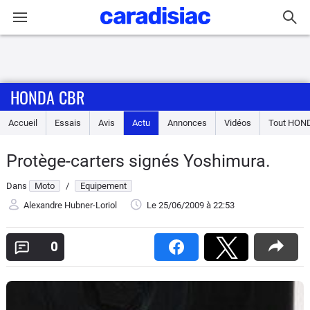
Connexion / Inscription
HONDA CBR
Accueil
Accueil
Essais
Avis
Actu
Annonces
Vidéos
Tout
HON
Actu
Protège-carters signés Yoshimura.
Essais
Dans
Moto
/
Equipement
Equipement
Alexandre Hubner-Loriol
Le 25/06/2009
à 22:53
Avis
0
Forum