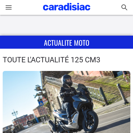
Connexion / Inscription
ACTUALITE MOTO
Accueil
Actu
TOUTE L'ACTUALITÉ 125 CM3
Essais
Equipement
Avis
Forum