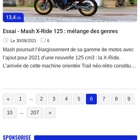
13,4
/20
Essai - Mash X-Ride 125 : mélange des genres
Le 30/09/2021
6
Mash poursuit l’élargissement de sa gamme de motos avec
l’ajout pour 2021 d’une nouvelle 125 cm3 : la X-Ride.
L’arrivée de cette machine orientée Trail néo-rétro constitue
un changement de trajectoire pour la marque de Beaune.
Accessible aux détenteurs d’une licence A1 ou d’un permis
B, la X-Ride propose un bagage technique intéressant et
une bonne dose d’équipement de série. Alors, promise à un
...
«
1
2
3
4
5
6
7
8
9
(current)
bel avenir cette X-Ride ?
...
10
207
»
SPONSORISE