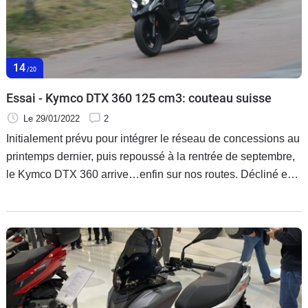
14
/20
Essai - Kymco DTX 360 125 cm3: couteau suisse
Le 29/01/2022
2
Initialement prévu pour intégrer le réseau de concessions au
printemps dernier, puis repoussé à la rentrée de septembre,
le Kymco DTX 360 arrive…enfin sur nos routes. Décliné en
deux cylindrées 125 et 350 cm3, le dernier-né de la gamme
taïwanaise affiche ses ambitions sur un segment de marché
en pleine expansion. Un travail payant ?