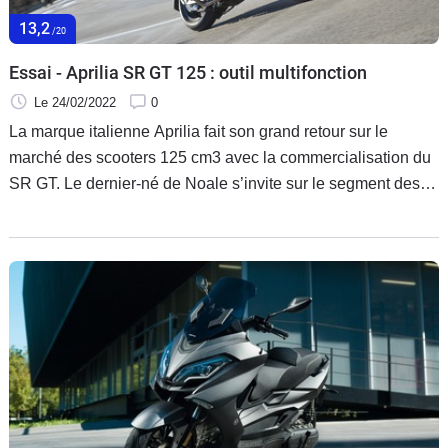
Scooters
&
13,2
/20
125
Essai - Aprilia SR GT 125 : outil multifonction
Marques
Le 24/02/2022
0
La marque italienne Aprilia fait son grand retour sur le
Services
marché des scooters 125 cm3 avec la commercialisation du
SR GT. Le dernier-né de Noale s’invite sur le segment des
Auto
machines typées ‘’SUV’, une catégorie en pleine expansion.
Il rejoint le Kymco DTX en attendant l’arrivée d’autres
productions à moyen terme.