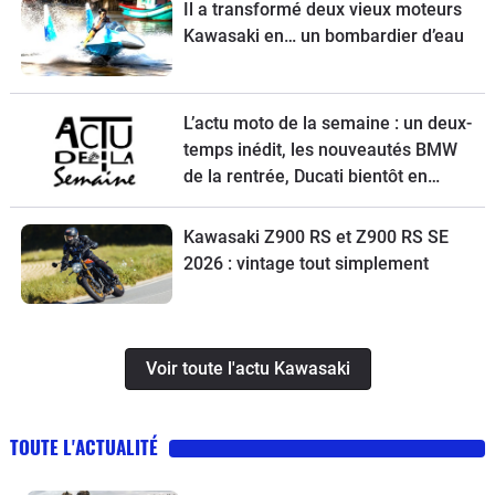
Il a transformé deux vieux moteurs
Kawasaki en… un bombardier d’eau
L’actu moto de la semaine : un deux-
temps inédit, les nouveautés BMW
de la rentrée, Ducati bientôt en
vente, une Vespa spéciale et la
Kawasaki Z900 RS à l’essai
Kawasaki Z900 RS et Z900 RS SE
2026 : vintage tout simplement
Voir toute l'actu Kawasaki
TOUTE L'ACTUALITÉ