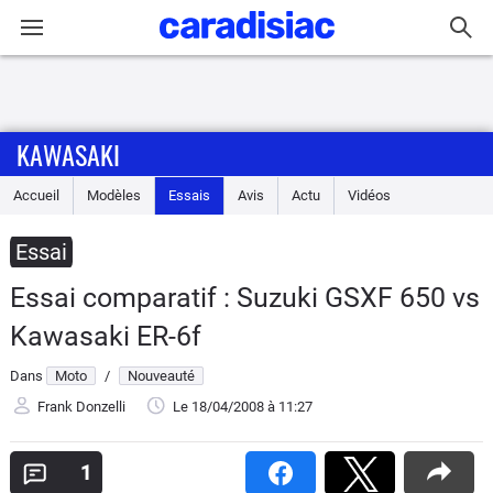
Connexion / Inscription
KAWASAKI
Accueil
Accueil
Modèles
Essais
Avis
Actu
Vidéos
Actu
Essai
Essais
Essai comparatif : Suzuki GSXF 650 vs
Equipement
Kawasaki ER-6f
Dans
Moto
/
Nouveauté
Avis
Frank Donzelli
Le 18/04/2008
à 11:27
Forum
1