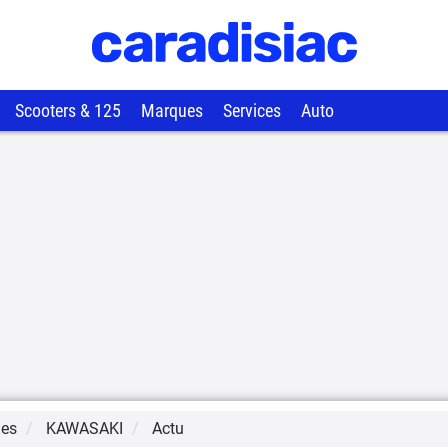
Scooters & 125
Marques
Services
Auto
ues
KAWASAKI
Actu