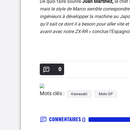
De quoi faire sourire
Juan Martinez,
le chef
mais le style de Marco semble correspondre 
ingénieurs à développer la machine au Japon
qu'il sait ce dont il a besoin pour aller vite 
avant avec notre ZX-RR
» conclue l'Espagnol
0
Mots clés :
Kawasaki
Moto GP
COMMENTAIRES
()