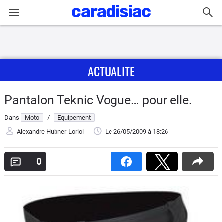
Connexion / Inscription
ACTUALITE
Accueil
Actu
Pantalon Teknic Vogue… pour elle.
Dans
Moto
/
Equipement
Essais
Alexandre Hubner-Loriol
Le 26/05/2009
à 18:26
Equipement
0
Avis
Forum