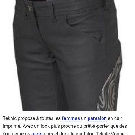
Scooters
&
125
Marques
Services
Auto
Teknic propose à toutes les
femmes
un
pantalon
en cuir
imprimé. Avec un look plus proche du prêt-à-porter que des
équipements
moto
purs et durs, le pantalon Teknic Vogue