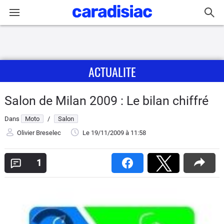
Connexion / Inscription
ACTUALITE
Accueil
Actu
Salon de Milan 2009 : Le bilan chiffré
Dans
Moto
/
Salon
Essais
Olivier Breselec
Le 19/11/2009
à 11:58
Equipement
1
Avis
Forum