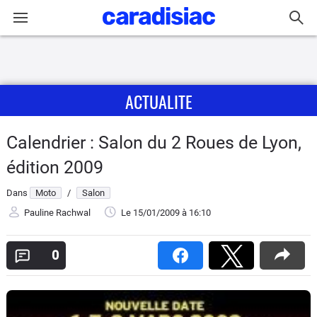
Connexion / Inscription
ACTUALITE
Accueil
Actu
Calendrier : Salon du 2 Roues de Lyon,
édition 2009
Essais
Dans
Moto
/
Salon
Equipement
Pauline Rachwal
Le 15/01/2009
à 16:10
Avis
0
Forum