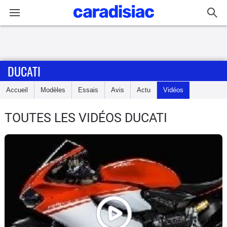
Connexion / Inscription
DUCATI
Accueil
Accueil
Modèles
Essais
Avis
Actu
Vidéos
Actu
TOUTES LES VIDÉOS DUCATI
Essais
Equipement
Avis
Forum