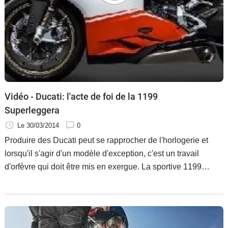
Scooters
&
125
Marques
Services
Vidéo - Ducati: l'acte de foi de la 1199
Auto
Superleggera
Le 30/03/2014
0
Produire des Ducati peut se rapprocher de l'horlogerie et
lorsqu'il s'agir d'un modèle d'exception, c'est un travail
d'orfèvre qui doit être mis en exergue. La sportive 1199
Superleggera est de ce métal là. Enfin, si l'on peut dire, car
les 500 exemplaires exclusifs doivent beaucoup de leur
charme à des matériaux plus nobles.