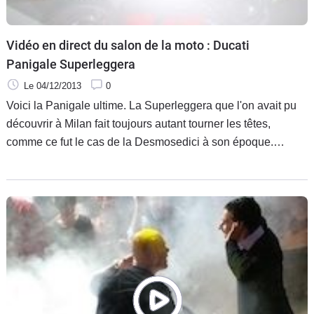
Vidéo en direct du salon de la moto : Ducati
Panigale Superleggera
Le 04/12/2013
0
Voici la Panigale ultime. La Superleggera que l'on avait pu
découvrir à Milan fait toujours autant tourner les têtes,
comme ce fut le cas de la Desmosedici à son époque.
Trônant au centre du stand du constructeur italien, ce
modèle exclusif est exposé sur un présentoir tournant
détaillant sur l'une de ses facettes toutes les pièces en
carbone présentes sur la moto.