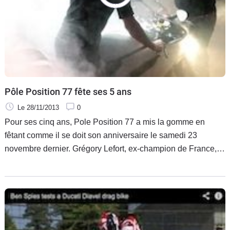
Pôle Position 77 fête ses 5 ans
Le 28/11/2013
0
Pour ses cinq ans, Pole Position 77 a mis la gomme en
fêtant comme il se doit son anniversaire le samedi 23
novembre dernier. Grégory Lefort, ex-champion de France, à
la gérance de la concession Ducati et KTM avait convié
quelques 350 motards et motardes au BoBo Club à Barbizon
(77) dont un certain Régis Laconi.