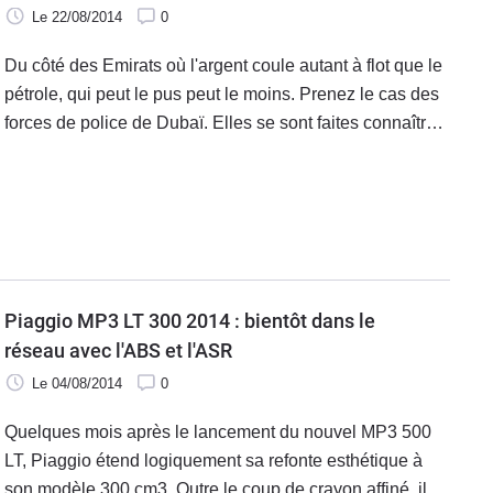
Le 22/08/2014
0
Du côté des Emirats où l'argent coule autant à flot que le
pétrole, qui peut le pus peut le moins. Prenez le cas des
forces de police de Dubaï. Elles se sont faites connaître
de par le monde en se dotant d'un parc de véhicules de
service pour le moins ostentatoire.
Piaggio MP3 LT 300 2014 : bientôt dans le
réseau avec l'ABS et l'ASR
Le 04/08/2014
0
Quelques mois après le lancement du nouvel MP3 500
LT, Piaggio étend logiquement sa refonte esthétique à
son modèle 300 cm3. Outre le coup de crayon affiné, il