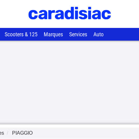
Scooters & 125
Marques
Services
Auto
es
PIAGGIO