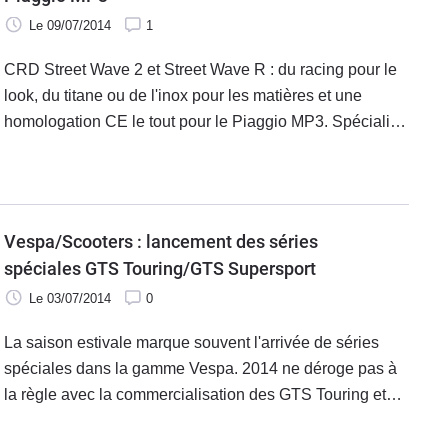
Le 09/07/2014
1
CRD Street Wave 2 et Street Wave R : du racing pour le
look, du titane ou de l'inox pour les matières et une
homologation CE le tout pour le Piaggio MP3. Spécialisé
dans le monde de l'off-road CRD développe des pots
d'éch' pour les scooters depuis 2009. Aujourd'hui le
fabricant français met à son catalogue deux modèles
pour le MP3.
Vespa/Scooters : lancement des séries
spéciales GTS Touring/GTS Supersport
Le 03/07/2014
0
La saison estivale marque souvent l'arrivée de séries
spéciales dans la gamme Vespa. 2014 ne déroge pas à
la règle avec la commercialisation des GTS Touring et
GTS Supersport 300 cm3. Après la GTS Super, la
célèbre marque transalpine lance la GTS Supersport, un