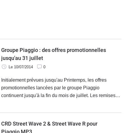
coupe-vent.
Groupe Piaggio : des offres promotionnelles
jusqu'au 31 juillet
Le 10/07/2014
0
Initialement prévues jusqu'au Printemps, les offres
promotionnelles lancées par le groupe Piaggio
continuent jusqu'à la fin du mois de juillet. Les remises
effectuées concernent fort logiquement les modèles 2013
des MP3 300 LT et 500 LT mais pas seulement. Voici le
détail des bonnes affaires du moment.
CRD ­Street Wave 2 & Street Wave R pour
Piaggio MP3