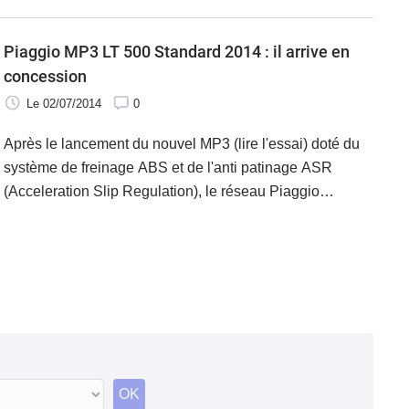
modèle alliant élégance et sportivité comme le prouve la
teinte noire mat associée à des graphiques et des
Piaggio MP3 LT 500 Standard 2014 : il arrive en
coutures orangés.
concession
Le 02/07/2014
0
Après le lancement du nouvel MP3 (lire l'essai) doté du
système de freinage ABS et de l'anti patinage ASR
(Acceleration Slip Regulation), le réseau Piaggio
s'apprête à recevoir les modèles standards 2014,
toujours déclinées en deux versions (Business et Sport)
mais uniquement équipé du freinage couplé.
OK