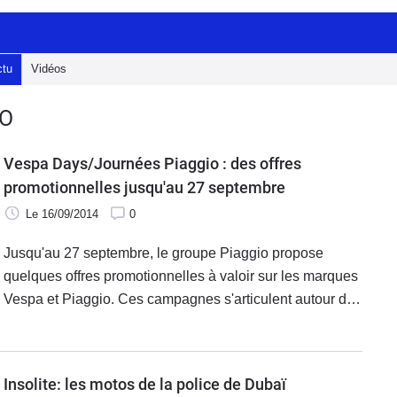
ctu
Vidéos
IO
Vespa Days/Journées Piaggio : des offres
promotionnelles jusqu'au 27 septembre
Le 16/09/2014
0
Jusqu'au 27 septembre, le groupe Piaggio propose
quelques offres promotionnelles à valoir sur les marques
Vespa et Piaggio. Ces campagnes s'articulent autour de
financement intéressant, de remise immédiate sur de
nombreux modèles ainsi que le remboursement de la
formation de 7 heures (obligatoire depuis le 1er janvier
Insolite: les motos de la police de Dubaï
2011).