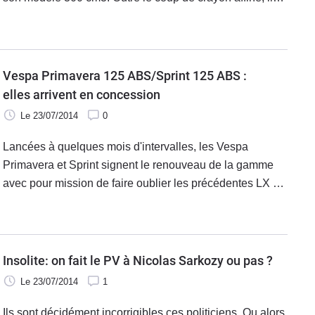
reçoit surtout les deux évolutions techniques à savoir le
système de freinage ABS et l'anti-patinage à la roue
arrière de type ASR (Acceleration Slip Regulation).
Vespa Primavera 125 ABS/Sprint 125 ABS :
elles arrivent en concession
Le 23/07/2014
0
Lancées à quelques mois d'intervalles, les Vespa
Primavera et Sprint signent le renouveau de la gamme
avec pour mission de faire oublier les précédentes LX et
Sport. Un pari réussi pour la firme italienne car les
Primavera et Sprint bénéficient de traits stylistiques
identique à la très exclusive 946.
Insolite: on fait le PV à Nicolas Sarkozy ou pas ?
Le 23/07/2014
1
Ils sont décidément incorrigibles ces politiciens. Ou alors