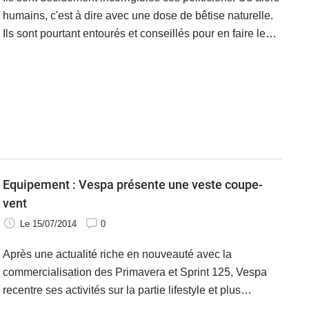
humains, c'est à dire avec une dose de bêtise naturelle.
Ils sont pourtant entourés et conseillés pour en faire le
moins possible, mais il faut croire que cette garde
rapprochée est loin d'être infaillible et imperméable à la
sottise.
Equipement : Vespa présente une veste coupe-
vent
Le 15/07/2014
0
Après une actualité riche en nouveauté avec la
commercialisation des Primavera et Sprint 125, Vespa
recentre ses activités sur la partie lifestyle et plus
particulièrement sur l'équipement avec cette veste